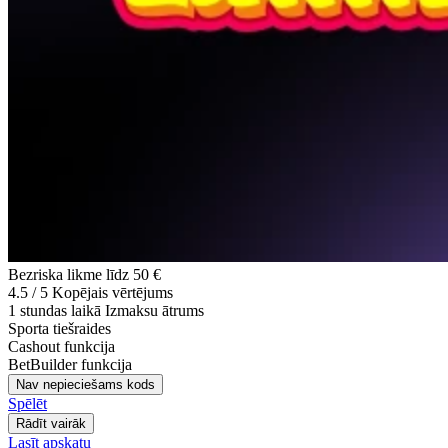
Bezriska likme līdz 50 €
4.5
/ 5
Kopējais vērtējums
1 stundas laikā
Izmaksu ātrums
Sporta tiešraides
Cashout funkcija
BetBuilder funkcija
Nav nepieciešams kods
Spēlēt
Rādīt vairāk
Lasīt apskatu