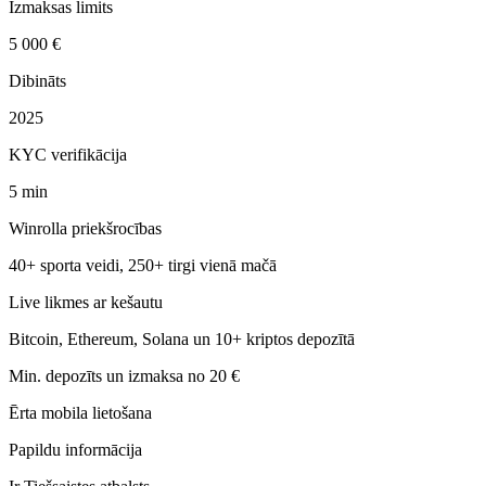
Izmaksas limits
5 000 €
Dibināts
2025
KYC verifikācija
5 min
Winrolla priekšrocības
40+ sporta veidi, 250+ tirgi vienā mačā
Live likmes ar kešautu
Bitcoin, Ethereum, Solana un 10+ kriptos depozītā
Min. depozīts un izmaksa no 20 €
Ērta mobila lietošana
Papildu informācija