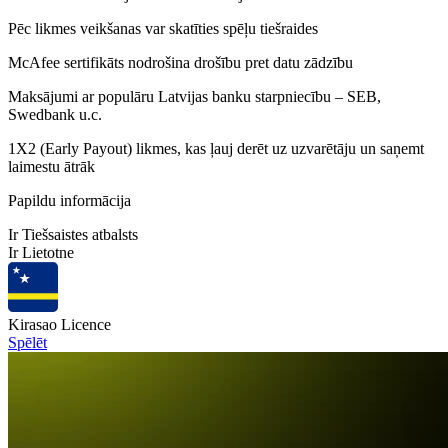
Pēc likmes veikšanas var skatīties spēļu tiešraides
McAfee sertifikāts nodrošina drošību pret datu zādzību
Maksājumi ar populāru Latvijas banku starpniecību – SEB,
Swedbank u.c.
1X2 (Early Payout) likmes, kas ļauj derēt uz uzvarētāju un saņemt
laimestu ātrāk
Papildu informācija
Ir
Tiešsaistes atbalsts
Ir
Lietotne
Kirasao
Licence
Spēlēt