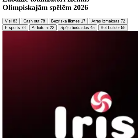
Olimpiskajām spēlēm 2026
Visi
83
Cash out
78
Bezriska likmes
17
Ātras izmaksas
72
E-sports
78
Ar lietotni
22
Spēļu tiešraides
45
Bet builder
58