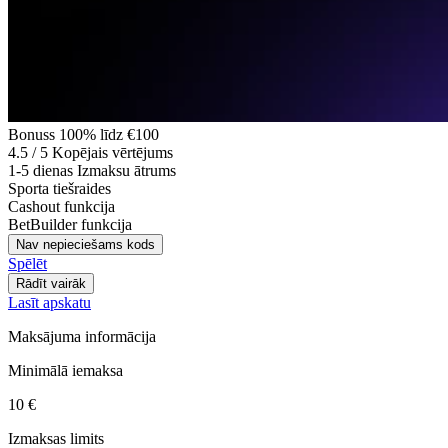
Bonuss 100% līdz €100
4.5
/ 5
Kopējais vērtējums
1-5 dienas
Izmaksu ātrums
Sporta tiešraides
Cashout funkcija
BetBuilder funkcija
Nav nepieciešams kods
Spēlēt
Rādīt vairāk
Lasīt apskatu
Maksājuma informācija
Minimālā iemaksa
10 €
Izmaksas limits