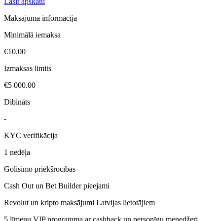
Lasīt apskatu
Maksājuma informācija
Minimālā iemaksa
€10.00
Izmaksas limits
€5 000.00
Dibināts
-
KYC verifikācija
1 nedēļa
Golisimo priekšrocības
Cash Out un Bet Builder pieejami
Revolut un kripto maksājumi Latvijas lietotājiem
5 līmeņu VIP programma ar cashback un personīgu menedžeri