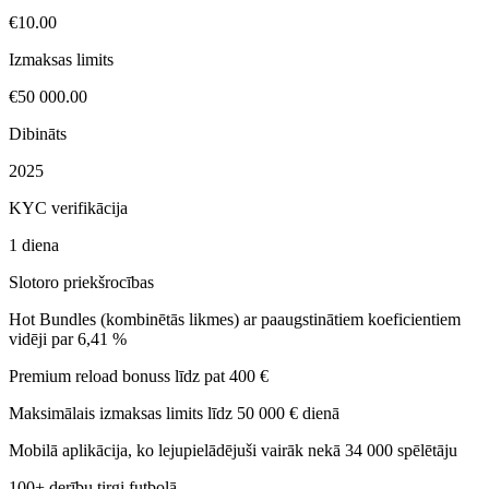
€10.00
Izmaksas limits
€50 000.00
Dibināts
2025
KYC verifikācija
1 diena
Slotoro priekšrocības
Hot Bundles (kombinētās likmes) ar paaugstinātiem koeficientiem
vidēji par 6,41 %
Premium reload bonuss līdz pat 400 €
Maksimālais izmaksas limits līdz 50 000 € dienā
Mobilā aplikācija, ko lejupielādējuši vairāk nekā 34 000 spēlētāju
100+ derību tirgi futbolā