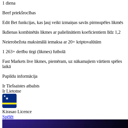
1 diena
Beef priekšrocības
Edit Bet funkcijas, kas ļauj veikt izmaiņas savās pirmsspēles likmēs
Ikdienas kombinētās likmes ar palielinātiem koeficientiem līdz 1,2
Neierobežota maksimālā iemaksa ar 20+ kriptovalūtām
1 263+ derību tirgi (likmes) futbolā
Fast Markets live likmes, piemēram, uz nākamajiem vārtiem spēles
laikā
Papildu informācija
Ir
Tiešsaistes atbalsts
Ir
Lietotne
Kirasao
Licence
Spēlēt