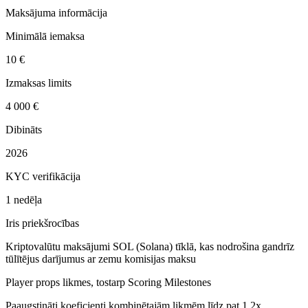
Maksājuma informācija
Minimālā iemaksa
10 €
Izmaksas limits
4 000 €
Dibināts
2026
KYC verifikācija
1 nedēļa
Iris priekšrocības
Kriptovalūtu maksājumi SOL (Solana) tīklā, kas nodrošina gandrīz
tūlītējus darījumus ar zemu komisijas maksu
Player props likmes, tostarp Scoring Milestones
Paaugstināti koeficienti kombinētajām likmēm līdz pat 1.2x