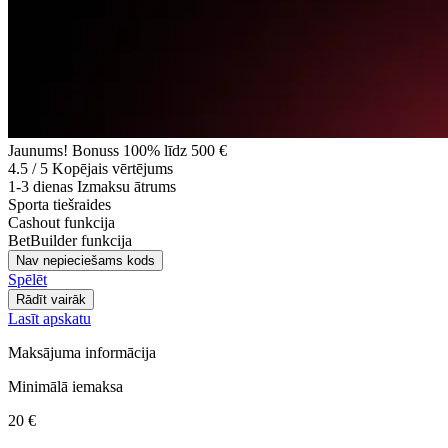
Jaunums!
Bonuss 100% līdz 500 €
4.5
/ 5
Kopējais vērtējums
1-3 dienas
Izmaksu ātrums
Sporta tiešraides
Cashout funkcija
BetBuilder funkcija
Nav nepieciešams kods
Spēlēt
Rādīt vairāk
Lasīt apskatu
Maksājuma informācija
Minimālā iemaksa
20 €