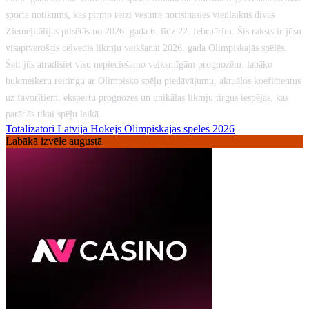
sporta notikums, kas pirmo reizi vēsturē norisināsies vienlaikus divās
Ziemeļitālijas pilsētās no 2026. gada 6. līdz 22. februārim. Šis raksts ir jūsu
visaptverošais ceļvedis likmju veikšanai 2026. gada Olimpiskajās spēlēs.
Šeit jūs atradīsiet visu nepieciešamo veiksmīgām prognozēm: labāko
bukmeikeru reitingu ar Olimpisko spēļu piedāvājumu, aktuālos koeficientus
uz favorītiem, ekspertu prognozes un unikālas likmju tirgus iespējas, kas
parādās tikai spēļu laikā.
Totalizatori Latvijā
Hokejs Olimpiskajās spēlēs 2026
Labākā izvēle augustā