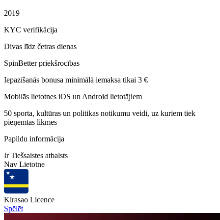
2019
KYC verifikācija
Divas līdz četras dienas
SpinBetter priekšrocības
Iepazīšanās bonusa minimālā iemaksa tikai 3 €
Mobilās lietotnes iOS un Android lietotājiem
50 sporta, kultūras un politikas notikumu veidi, uz kuriem tiek
pieņemtas likmes
Papildu informācija
Ir
Tiešsaistes atbalsts
Nav
Lietotne
Kirasao
Licence
Spēlēt