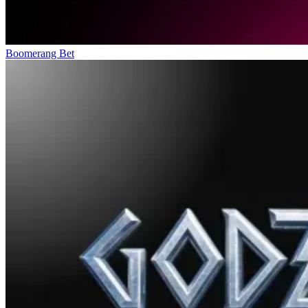
Boomerang Bet