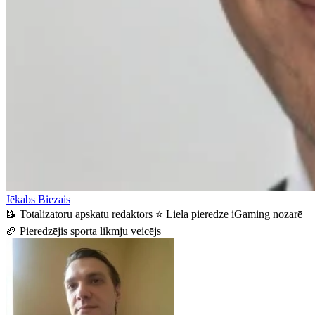
Jēkabs Biezais
📝 Totalizatoru apskatu redaktors
⭐ Liela pieredze iGaming nozarē
🏈 Pieredzējis sporta likmju veicējs