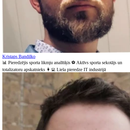
Kristaps Bandilko
📊 Pieredzējis sporta likmju analītiķis
⚽ Aktīvs sporta sekotājs un
totalizatoru apskatnieks
👩‍💻 Liela pieredze IT industrijā