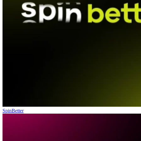
SpinBetter