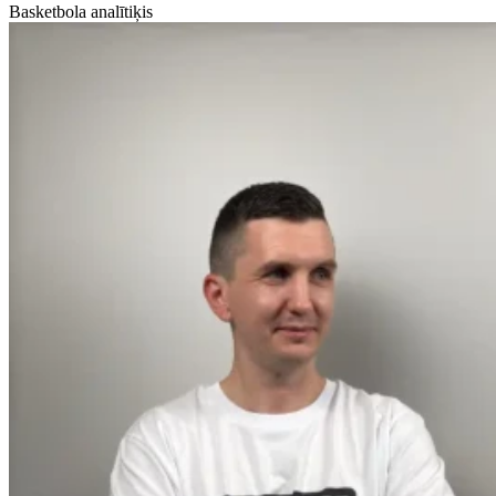
Basketbola analītiķis