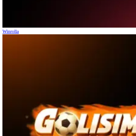
Winrolla