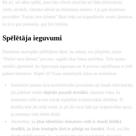
Kā arī, lai sāktu spēlēt, jums būs vēlreiz jāuzrāda arī šāda informācija:
vārds, uzvārds, faktiskā adrese un dzimšanas datums. Lai gan daudziem
procedūra “Pazīsti savu klientu” šķiet lieka un nogurdinoša, tomēr jāatceras,
ka tā ir gan pamatota, gan ļoti būtiska.
Spēlētāja ieguvumi
Daudziem azartspēļu spēlētājiem šķiet, ka anketa, kas jāizpilda, izejot
“Pazīsti savu klientu” procesu, sagādā tikai liekas neērtības. Taču mums
noteikti jāpiezīmē, ka ilgtermiņā ieguvums no šī procesa izpildīšanas ir tieši
pašiem klientiem. Kāpēc tā? Esam uzskaitījuši dažus no iemesliem:
Iesniedzot patiesu savu konfidenciālo personisko un finašu informāciju,
jūs palīdzat veidot
digitālo pasauli drošāku
, mazinot risku, ka
tiešsaistes vidū arvien vairāk izplatīsies krāpnieciskas darbības. Šī
drošība skar jūs tiešā veidā, jo arī jūs varat kļūt par krāpniecības upuri,
ja interneta vide nebūs droša.
Atcerieties, ka
jūsu identitāte tiešsaistes vidū ir daudz lielākā
drošībā, ja jūsu iesniegtie dati ir pilnīgi un korekti.
Proti, tos būs