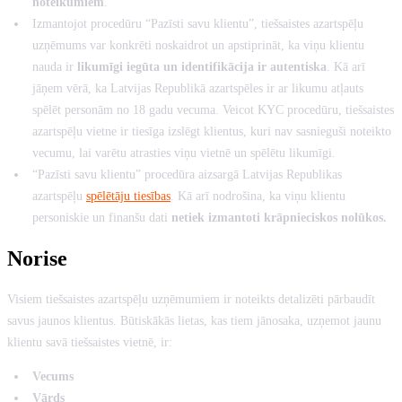
noteikumiem
.
Izmantojot procedūru “Pazīsti savu klientu”, tiešsaistes azartspēļu
uzņēmums var konkrēti noskaidrot un apstiprināt, ka viņu klientu
nauda ir
likumīgi iegūta un identifikācija ir autentiska
. Kā arī
jāņem vērā, ka Latvijas Republikā azartspēles ir ar likumu atļauts
spēlēt personām no 18 gadu vecuma. Veicot KYC procedūru, tiešsaistes
azartspēļu vietne ir tiesīga izslēgt klientus, kuri nav sasnieguši noteikto
vecumu, lai varētu atrasties viņu vietnē un spēlētu likumīgi.
“Pazīsti savu klientu” procedūra aizsargā Latvijas Republikas
azartspēļu
spēlētāju tiesības
. Kā arī nodrošina, ka viņu klientu
personiskie un finanšu dati
netiek izmantoti krāpnieciskos nolūkos.
Norise
Visiem tiešsaistes azartspēļu uzņēmumiem ir noteikts detalizēti pārbaudīt
savus jaunos klientus. Būtiskākās lietas, kas tiem jānosaka, uzņemot jaunu
klientu savā tiešsaistes vietnē, ir:
Vecums
Vārds