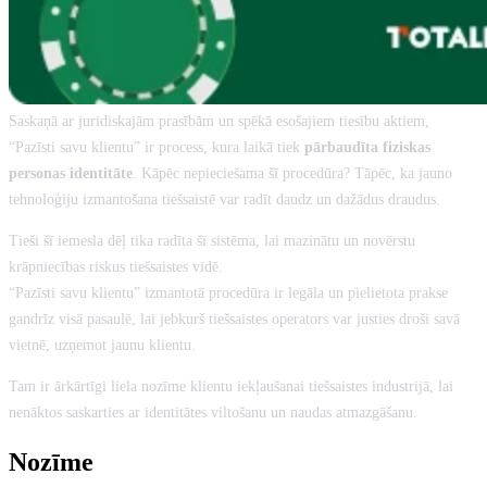
Saskaņā ar juridiskajām prasībām un spēkā esošajiem tiesību aktiem,
“Pazīsti savu klientu” ir process, kura laikā tiek
pārbaudīta fiziskas
personas identitāte
. Kāpēc nepieciešama šī procedūra? Tāpēc, ka jauno
tehnoloģiju izmantošana tiešsaistē var radīt daudz un dažādus draudus.
Tieši šī iemesla dēļ tika radīta šī sistēma, lai mazinātu un novērstu
krāpniecības riskus tiešsaistes vidē.
“Pazīsti savu klientu” izmantotā procedūra ir legāla un pielietota prakse
gandrīz visā pasaulē, lai jebkurš tiešsaistes operators var justies droši savā
vietnē, uzņemot jaunu klientu.
Tam ir ārkārtīgi liela nozīme klientu iekļaušanai tiešsaistes industrijā, lai
nenāktos saskarties ar identitātes viltošanu un naudas atmazgāšanu.
Nozīme