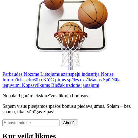
Pārbaudes
Nozīme
Lietojums azartspēļu industrijā
Norise
Informācijas drošība
KYC pirms spēles uzsākšanas
Spēlētāja
ieguvumi
Kopsavilkums
Biežāk uzdotie jautājumi
Nepalaid garām ekskluzīvus likmju bonusus!
Saņem visus pieejamos īpašos bonusu piedāvājumus. Solām – bez
spama, tikai vērtīgas ziņas!
Abonēt
Kur veikt likmes