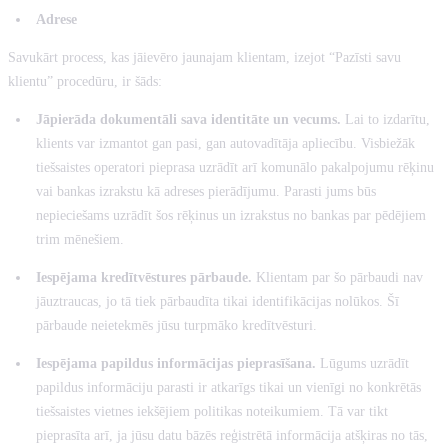
Adrese
Savukārt process, kas jāievēro jaunajam klientam, izejot “Pazīsti savu
klientu” procedūru, ir šāds:
Jāpierāda dokumentāli sava identitāte un vecums.
Lai to izdarītu,
klients var izmantot gan pasi, gan autovadītāja apliecību. Visbiežāk
tiešsaistes operatori pieprasa uzrādīt arī komunālo pakalpojumu rēķinu
vai bankas izrakstu kā adreses pierādījumu. Parasti jums būs
nepieciešams uzrādīt šos rēķinus un izrakstus no bankas par pēdējiem
trim mēnešiem.
Iespējama kredītvēstures pārbaude.
Klientam par šo pārbaudi nav
jāuztraucas, jo tā tiek pārbaudīta tikai identifikācijas nolūkos. Šī
pārbaude neietekmēs jūsu turpmāko kredītvēsturi.
Iespējama papildus informācijas pieprasīšana.
Lūgums uzrādīt
papildus informāciju parasti ir atkarīgs tikai un vienīgi no konkrētās
tiešsaistes vietnes iekšējiem politikas noteikumiem. Tā var tikt
pieprasīta arī, ja jūsu datu bāzēs reģistrētā informācija atšķiras no tās,