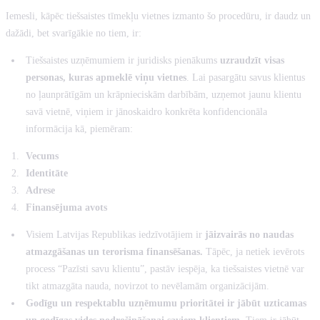
Iemesli, kāpēc tiešsaistes tīmekļu vietnes izmanto šo procedūru, ir daudz un
dažādi, bet svarīgākie no tiem, ir:
Tiešsaistes uzņēmumiem ir juridisks pienākums
uzraudzīt visas
personas, kuras apmeklē viņu vietnes
. Lai pasargātu savus klientus
no ļaunprātīgām un krāpnieciskām darbībām, uzņemot jaunu klientu
savā vietnē, viņiem ir jānoskaidro konkrēta konfidencionāla
informācija kā, piemēram:
Vecums
Identitāte
Adrese
Finansējuma avots
Visiem Latvijas Republikas iedzīvotājiem ir
jāizvairās no naudas
atmazgāšanas un terorisma finansēšanas.
Tāpēc, ja netiek ievērots
process “Pazīsti savu klientu”, pastāv iespēja, ka tiešsaistes vietnē var
tikt atmazgāta nauda, novirzot to nevēlamām organizācijām.
Godīgu un respektablu uzņēmumu prioritātei ir jābūt uzticamas