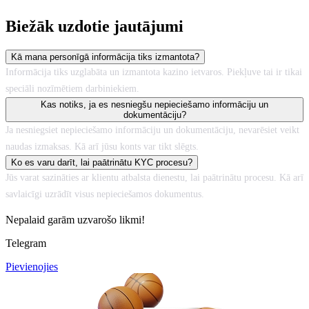
Biežāk uzdotie jautājumi
Kā mana personīgā informācija tiks izmantota?
Informācija tiks uzglabāta un izmantota kazino ietvaros. Piekļuve tai ir tikai
speciāli nozīmētiem darbiniekiem.
Kas notiks, ja es nesniegšu nepieciešamo informāciju un
dokumentāciju?
Ja nesniegsiet nepieciešamo informāciju un dokumentāciju, nevarēsiet veikt
naudas izmaksas. Kā arī jūsu konts var tikt slēgts.
Ko es varu darīt, lai paātrinātu KYC procesu?
Jūs varat sazināties ar klientu atbalsta dienestu, lai paātrinātu procesu. Kā arī
savlaicīgi uzrādīt visus nepieciešamos dokumentus.
Nepalaid garām uzvarošo likmi!
Telegram
Pievienojies