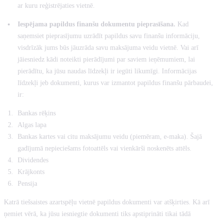
ar kuru reģistrējaties vietnē.
Iespējama papildus finanšu dokumentu pieprasīšana.
Kad
saņemsiet pieprasījumu uzrādīt papildus savu finanšu informāciju,
visdrīzāk jums būs jāuzrāda savu maksājuma veidu vietnē. Vai arī
jāiesniedz kādi noteikti pierādījumi par saviem ieņēmumiem, lai
pierādītu, ka jūsu naudas līdzekļi ir iegūti likumīgi. Informācijas
līdzekļi jeb dokumenti, kurus var izmantot papildus finanšu pārbaudei,
ir:
Bankas rēķins
Algas lapa
Bankas kartes vai citu maksājumu veidu (piemēram, e-maka). Šajā
gadījumā nepieciešams fotoattēls vai vienkārši noskenēts attēls.
Dividendes
Krājkonts
Pensija
Katrā tiešsaistes azartspēļu vietnē papildus dokumenti var atšķirties. Kā arī
ņemiet vērā, ka jūsu iesniegtie dokumenti tiks apstiprināti tikai tādā