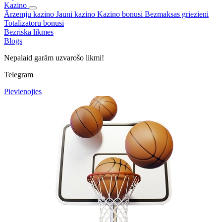
Kazino
Ārzemju kazino
Jauni kazino
Kazino bonusi
Bezmaksas griezieni
Totalizatoru bonusi
Bezriska likmes
Blogs
Nepalaid garām uzvarošo likmi!
Telegram
Pievienojies