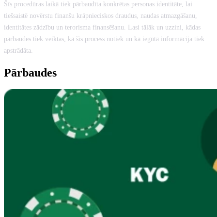
Šīs procedūras laikā tiek pārbaudīta konkrētas personas identitāte, lai
tiešsaistē novērstu finanšu krāpnieciskos draudus, naudas atmazgāšanu,
identitātes zādzību un terorisma finansēšanu. Lasi tālāk un uzzini, kādas
pārbaudes tiek veiktas, kā šis process notiek un kā iegūtā informācija tiek
apstrādāta.
Pārbaudes