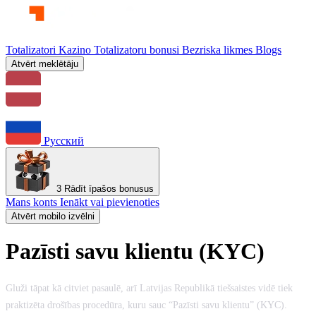
Totalizatori
Kazino
Totalizatoru bonusi
Bezriska likmes
Blogs
Atvērt meklētāju
Русский
3
Rādīt īpašos bonusus
Mans konts
Ienākt vai pievienoties
Atvērt mobilo izvēlni
Pazīsti savu klientu (KYC)
Gluži tāpat kā citviet pasaulē, arī Latvijas Republikā tiešsaistes vidē tiek
praktizēta drošības procedūra, kuru sauc “Pazīsti savu klientu” (KYC).