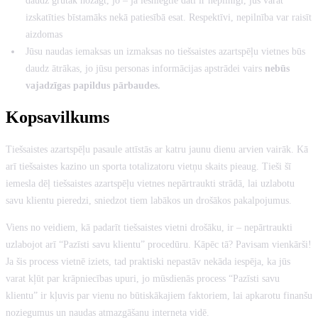
daudz grūtāk nozagt, jo – ja iesniegtie dati ir nepilnīgi, jūs varat
izskatīties bīstamāks nekā patiesībā esat. Respektīvi, nepilnība var raisīt
aizdomas
Jūsu naudas iemaksas un izmaksas no tiešsaistes azartspēļu vietnes būs
daudz ātrākas, jo jūsu personas informācijas apstrādei vairs
nebūs
vajadzīgas papildus pārbaudes.
Kopsavilkums
Tiešsaistes azartspēļu pasaule attīstās ar katru jaunu dienu arvien vairāk. Kā
arī tiešsaistes kazino un sporta totalizatoru vietņu skaits pieaug. Tieši šī
iemesla dēļ tiešsaistes azartspēļu vietnes nepārtraukti strādā, lai uzlabotu
savu klientu pieredzi, sniedzot tiem labākos un drošākos pakalpojumus.
Viens no veidiem, kā padarīt tiešsaistes vietni drošāku, ir – nepārtraukti
uzlabojot arī “Pazīsti savu klientu” procedūru. Kāpēc tā? Pavisam vienkārši!
Ja šis process vietnē iziets, tad praktiski nepastāv nekāda iespēja, ka jūs
varat kļūt par krāpniecības upuri, jo mūsdienās process “Pazīsti savu
klientu” ir kļuvis par vienu no būtiskākajiem faktoriem, lai apkarotu finanšu
noziegumus un naudas atmazgāšanu interneta vidē.