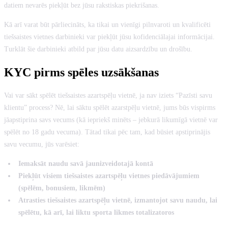
datiem nevarēs piekļūt bez jūsu rakstiskas piekrišanas.
Kā arī varat būt pārliecināts, ka tikai un vienīgi pilnvaroti un kvalificēti
tiešsaistes vietnes darbinieki var piekļūt jūsu kofidenciālajai informācijai.
Turklāt šie darbinieki atbild par jūsu datu aizsardzību un drošību.
KYC pirms spēles uzsākšanas
Vai var sākt spēlēt tiešsaistes azartspēļu vietnē, ja nav iziets “Pazīsti savu
klientu” process? Nē, lai sāktu spēlēt azarstpēļu vietnē, jums būs vispirms
jāapstiprina savs vecums (kā iepriekš minēts – jebkurā likumīgā vietnē var
spēlēt no 18 gadu vecuma). Tātad tikai pēc tam, kad būsiet apstiprinājis
savu vecumu, jūs varēsiet:
Iemaksāt naudu savā jaunizveidotajā kontā
Piekļūt visiem tiešsaistes azartspēļu vietnes piedāvājumiem
(spēlēm, bonusiem, likmēm)
Atrasties tiešsaistes azartspēļu vietnē, izmantojot savu naudu, lai
spēlētu, kā arī, lai liktu sporta likmes totalizatoros