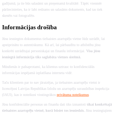
gadījumā, ja tie būs salasāmi un pieņemamā kvalitātē. Tāpēc vienmēr
pārliecinieties, ka ir labi redzams un salasāms dokuments, kad tas tiek
skenēts vai fotografēts.
Informācijas drošība
Jūsu iesniegtos dokumentus tiešsaistes azartspēļu vietne lūdz uzrādīt, lai
apstiprinātu to autentiskumu. Kā arī, lai pārbaudītu to atbilstību jūsu
konkrēti uzrādītajai personiskajai un finanšu informācijai.
Visa jūsu
iesniegtā informācija tiks saglabāta vietnes sistēmā.
Mūsdienās ir pašsaprotami, ka klientus uztrauc to konfidenciālās
informācijas iespējamā izplatīšana interneta vidē.
Taču klientiem par to nav jāraizējas, ja tiešsaistes azartspēļu vietni ir
licencējusi Latvijas Republikas Izložu un azartspēļu uzraudzības inspekcija
(IAUI), kas ir noteikusi visstingrākos
privātuma noteikumus
.
Jūsu konfidenciālie personas un finanšu dati tiks izmantoti
tikai konkrētajā
tiešsaistes azartspēļu vietnē, kurā būsiet tos iesniedzis.
Jūsu iesniegtajiem