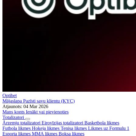
Optibet
Mājaslapa
Pazīsti savu klientu (KYC)
Atjaunots:
04 Mar 2026
Mans konts
Ienākt vai pievienoties
Totalizatori
Ārzemju totalizatori
Eirovīzijas totalizatori
Basketbola likmes
Futbola likmes
Hokeja likmes
Tenisa likmes
Likmes uz Formulu 1
Esporta likmes
MMA likmes
Boksa likmes