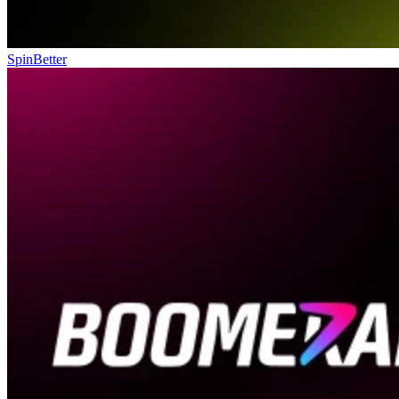
SpinBetter