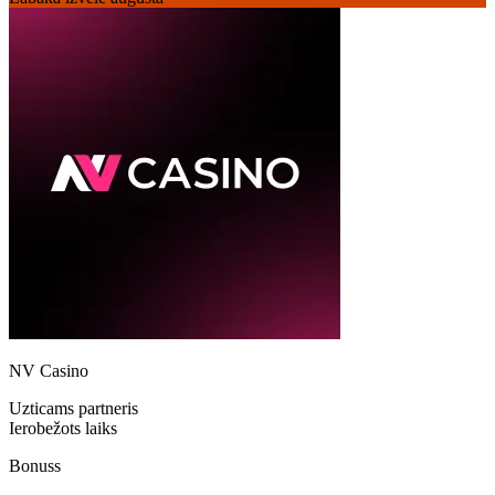
NV Casino
Uzticams partneris
Ierobežots laiks
Bonuss