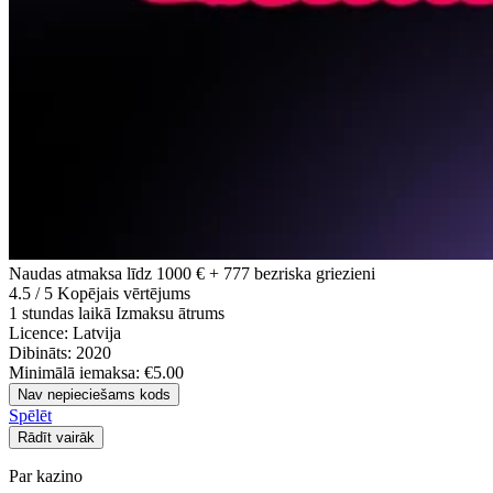
Naudas atmaksa līdz 1000 € + 777 bezriska griezieni
4.5
/ 5
Kopējais vērtējums
1 stundas laikā
Izmaksu ātrums
Licence:
Latvija
Dibināts:
2020
Minimālā iemaksa:
€5.00
Nav nepieciešams kods
Spēlēt
Rādīt vairāk
Par kazino