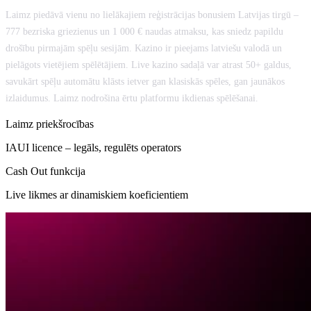
Laimz piedāvā vienu no lielākajiem reģistrācijas bonusiem Latvijas tirgū –
777 bezriska griezienus un 1 000 € naudas atmaksu, kas sniedz papildu
drošību pirmajām spēļu sesijām. Kazino ir pieejams latviešu valodā un
pielāgots vietējiem spēlētājiem. Live kazino sadaļā var atrast 50+ galdus,
savukārt spēļu automātu klāsts ietver gan klasiskās spēles, gan jaunākos
izlaidumus. Laimz nodrošina ērtu platformu ikdienas spēlēšanai.
Laimz priekšrocības
IAUI licence – legāls, regulēts operators
Cash Out funkcija
Live likmes ar dinamiskiem koeficientiem