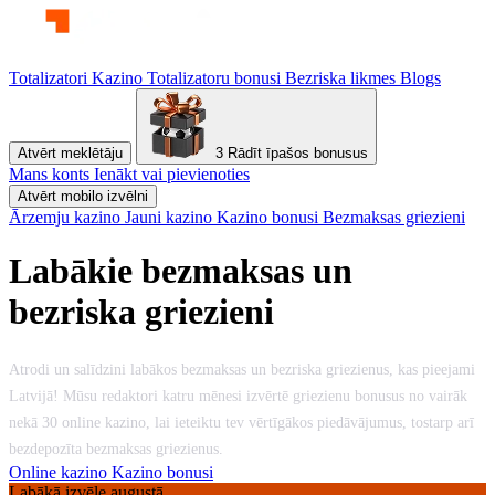
Totalizatori
Kazino
Totalizatoru bonusi
Bezriska likmes
Blogs
Atvērt meklētāju
3
Rādīt īpašos bonusus
Mans konts
Ienākt vai pievienoties
Atvērt mobilo izvēlni
Ārzemju kazino
Jauni kazino
Kazino bonusi
Bezmaksas griezieni
Labākie bezmaksas un
bezriska griezieni
Atrodi un salīdzini labākos bezmaksas un bezriska griezienus, kas pieejami
Latvijā! Mūsu redaktori katru mēnesi izvērtē griezienu bonusus no vairāk
nekā 30 online kazino, lai ieteiktu tev vērtīgākos piedāvājumus, tostarp arī
bezdepozīta bezmaksas griezienus.
Online kazino
Kazino bonusi
Labākā izvēle augustā