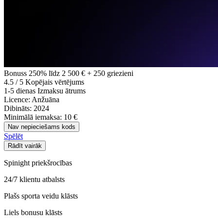
Bonuss 250% līdz 2 500 € + 250 griezieni
4.5
/ 5
Kopējais vērtējums
1-5 dienas
Izmaksu ātrums
Licence:
Anžuāna
Dibināts:
2024
Minimālā iemaksa:
10 €
Nav nepieciešams kods
Spēlēt
Rādīt vairāk
Spinight priekšrocības
24/7 klientu atbalsts
Plašs sporta veidu klāsts
Liels bonusu klāsts