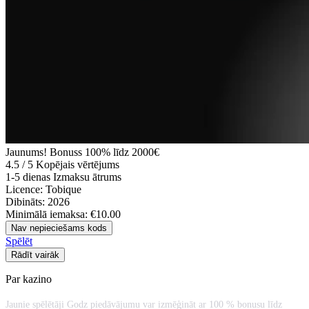
Jaunums!
Bonuss 100% līdz 2000€
4.5
/ 5
Kopējais vērtējums
1-5 dienas
Izmaksu ātrums
Licence:
Tobique
Dibināts:
2026
Minimālā iemaksa:
€10.00
Nav nepieciešams kods
Spēlēt
Rādīt vairāk
Par kazino
Jaunie spēlētāji Godz piedāvājumu var izmēģināt ar 100 % bonusu līdz