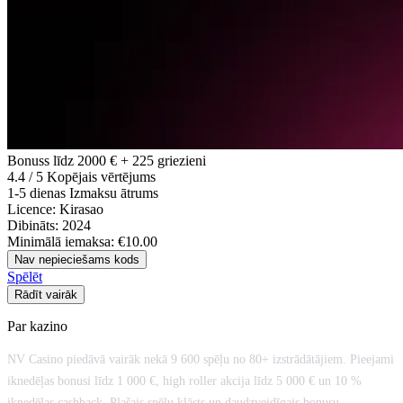
Bonuss līdz 2000 € + 225 griezieni
4.4
/ 5
Kopējais vērtējums
1-5 dienas
Izmaksu ātrums
Licence:
Kirasao
Dibināts:
2024
Minimālā iemaksa:
€10.00
Nav nepieciešams kods
Spēlēt
Rādīt vairāk
Par kazino
NV Casino piedāvā vairāk nekā 9 600 spēļu no 80+ izstrādātājiem. Pieejami
iknedēļas bonusi līdz 1 000 €, high roller akcija līdz 5 000 € un 10 %
iknedēļas cashback. Plašais spēļu klāsts un daudzveidīgais bonusu