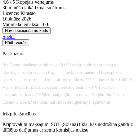
4.6
/ 5
Kopējais vērtējums
30 minūšu laikā
Izmaksu ātrums
Licence:
Kirasao
Dibināts:
2026
Minimālā iemaksa:
10 €
Nav nepieciešams kods
Spēlēt
Rādīt vairāk
Par kazino
Iris Casino piedāvā vairāk nekā 10 000 spēļu, nodrošinot vienu no
plašākajām spēļu izvēlēm tirgū. Jaunie klienti saņem 50 bezdepozīta
griezienus, bet pirmajai iemaksai tiek piešķirts 125 % bonuss līdz 1 000 €.
Viena no platformas lielākajām priekšrocībām ir 70 % rakeback
programma, kas spēlētājiem ļauj atgūt daļu no zaudētajām likmēm. Iris
Casino ir laba izvēle tiem, kuri novērtē ilgtermiņa ieguvumus.
Iris priekšrocības
Kriptovalūtu maksājumi SOL (Solana) tīklā, kas nodrošina gandrīz
tūlītējus darījumus ar zemu komisijas maksu