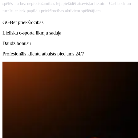
spēlēšanu bez nepieciešamības lejupielādēt atsevišķu lietotni. Cashback un
turnīri sniedz papildu priekšrocības aktīviem spēlētājiem.
GGBet priekšrocības
Lieliska e-sporta likmju sadaļa
Daudz bonusu
Profesionāls klientu atbalsts pieejams 24/7