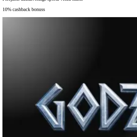
10% cashback bonuss