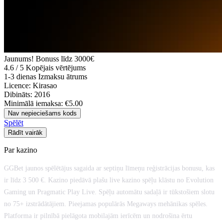
Jaunums!
Bonuss līdz 3000€
4.6
/ 5
Kopējais vērtējums
1-3 dienas
Izmaksu ātrums
Licence:
Kirasao
Dibināts:
2016
Minimālā iemaksa:
€5.00
Nav nepieciešams kods
Spēlēt
Rādīt vairāk
Par kazino
GGBet jaunos spēlētājus sagaida ar septiņu līmeņu reģistrācijas bonusu, kas
ir līdz 3 500 €. Kazino piedāvā plašu live kazino spēļu klāstu no Evolution
Gaming un Pragmatic Play Live. Spēļu automātu sadaļā ir tūkstošiem slotu
no 75+ izstrādātājiem. Pieejamas populārās Megaways mehānikas spēles.
Platforma ir pilnībā pielāgota mobilajām ierīcēm un nodrošina ērtu