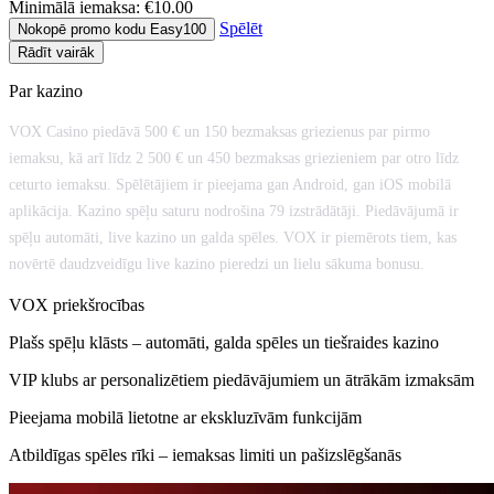
Minimālā iemaksa:
€10.00
Spēlēt
Nokopē promo kodu
Easy100
Rādīt vairāk
Par kazino
VOX Casino piedāvā 500 € un 150 bezmaksas griezienus par pirmo
iemaksu, kā arī līdz 2 500 € un 450 bezmaksas griezieniem par otro līdz
ceturto iemaksu. Spēlētājiem ir pieejama gan Android, gan iOS mobilā
aplikācija. Kazino spēļu saturu nodrošina 79 izstrādātāji. Piedāvājumā ir
spēļu automāti, live kazino un galda spēles. VOX ir piemērots tiem, kas
novērtē daudzveidīgu live kazino pieredzi un lielu sākuma bonusu.
VOX priekšrocības
Plašs spēļu klāsts – automāti, galda spēles un tiešraides kazino
VIP klubs ar personalizētiem piedāvājumiem un ātrākām izmaksām
Pieejama mobilā lietotne ar ekskluzīvām funkcijām
Atbildīgas spēles rīki – iemaksas limiti un pašizslēgšanās