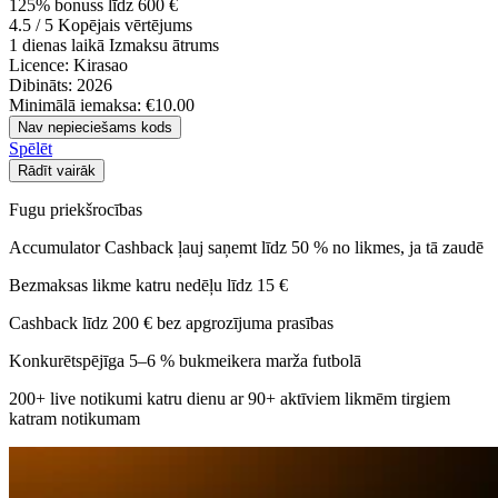
125% bonuss līdz 600 €
4.5
/ 5
Kopējais vērtējums
1 dienas laikā
Izmaksu ātrums
Licence:
Kirasao
Dibināts:
2026
Minimālā iemaksa:
€10.00
Nav nepieciešams kods
Spēlēt
Rādīt vairāk
Fugu priekšrocības
Accumulator Cashback ļauj saņemt līdz 50 % no likmes, ja tā zaudē
Bezmaksas likme katru nedēļu līdz 15 €
Cashback līdz 200 € bez apgrozījuma prasības
Konkurētspējīga 5–6 % bukmeikera marža futbolā
200+ live notikumi katru dienu ar 90+ aktīviem likmēm tirgiem
katram notikumam