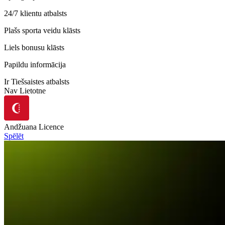
24/7 klientu atbalsts
Plašs sporta veidu klāsts
Liels bonusu klāsts
Papildu informācija
Ir
Tiešsaistes atbalsts
Nav
Lietotne
Andžuana
Licence
Spēlēt