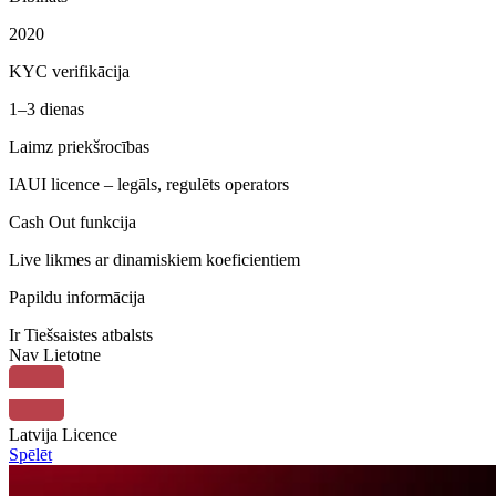
2020
KYC verifikācija
1–3 dienas
Laimz priekšrocības
IAUI licence – legāls, regulēts operators
Cash Out funkcija
Live likmes ar dinamiskiem koeficientiem
Papildu informācija
Ir
Tiešsaistes atbalsts
Nav
Lietotne
Latvija
Licence
Spēlēt