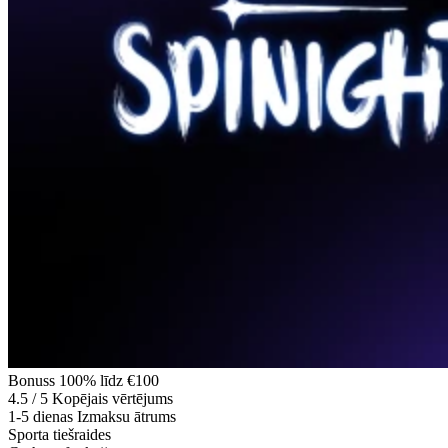
Bonuss 100% līdz €100
4.5
/ 5
Kopējais vērtējums
1-5 dienas
Izmaksu ātrums
Sporta tiešraides