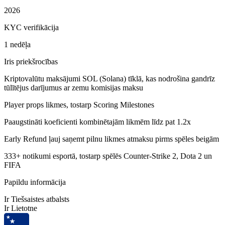
2026
KYC verifikācija
1 nedēļa
Iris priekšrocības
Kriptovalūtu maksājumi SOL (Solana) tīklā, kas nodrošina gandrīz
tūlītējus darījumus ar zemu komisijas maksu
Player props likmes, tostarp Scoring Milestones
Paaugstināti koeficienti kombinētajām likmēm līdz pat 1.2x
Early Refund ļauj saņemt pilnu likmes atmaksu pirms spēles beigām
333+ notikumi esportā, tostarp spēlēs Counter-Strike 2, Dota 2 un
FIFA
Papildu informācija
Ir
Tiešsaistes atbalsts
Ir
Lietotne