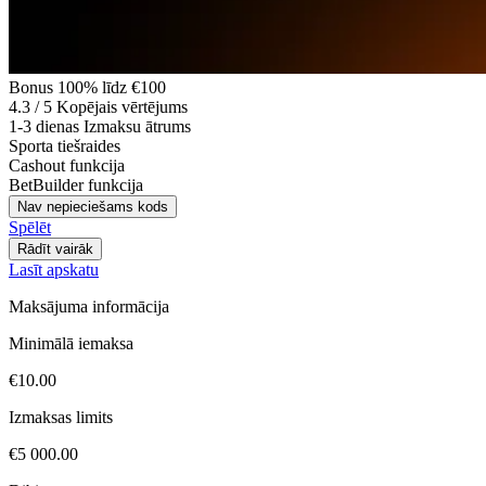
Bonus 100% līdz €100
4.3
/ 5
Kopējais vērtējums
1-3 dienas
Izmaksu ātrums
Sporta tiešraides
Cashout funkcija
BetBuilder funkcija
Nav nepieciešams kods
Spēlēt
Rādīt vairāk
Lasīt apskatu
Maksājuma informācija
Minimālā iemaksa
€10.00
Izmaksas limits
€5 000.00