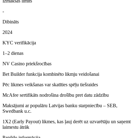
Izmaksas limits
-
Dibināts
2024
KYC verifikācija
1–2 dienas
NV Casino priekšrocības
Bet Builder funkcija kombinēto likmju veidošanai
Pēc likmes veikšanas var skatīties spēļu tiešraides
McAfee sertifikāts nodrošina drošību pret datu zādzību
Maksājumi ar populāru Latvijas banku starpniecību – SEB,
Swedbank u.c.
1X2 (Early Payout) likmes, kas ļauj derēt uz uzvarētāju un saņemt
laimestu ātrāk
Papildu informācija