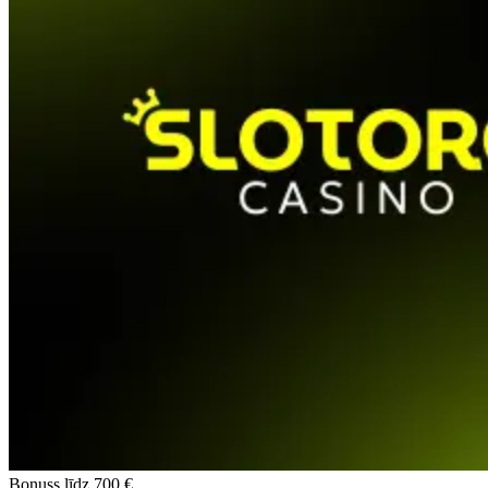
Bonuss līdz 700 €