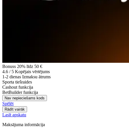
Bonuss 20% līdz 50 €
4.6
/ 5
Kopējais vērtējums
1-2 dienas
Izmaksu ātrums
Sporta tiešraides
Cashout funkcija
BetBuilder funkcija
Nav nepieciešams kods
Spēlēt
Rādīt vairāk
Lasīt apskatu
Maksājuma informācija