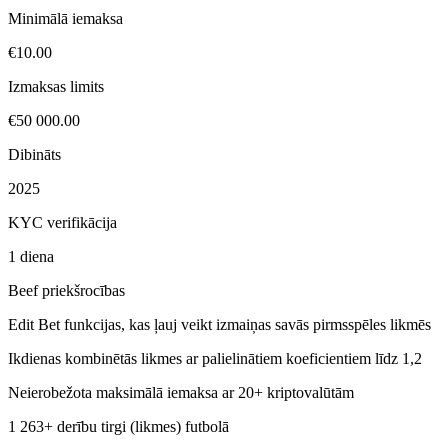
Minimālā iemaksa
€10.00
Izmaksas limits
€50 000.00
Dibināts
2025
KYC verifikācija
1 diena
Beef priekšrocības
Edit Bet funkcijas, kas ļauj veikt izmaiņas savās pirmsspēles likmēs
Ikdienas kombinētās likmes ar palielinātiem koeficientiem līdz 1,2
Neierobežota maksimālā iemaksa ar 20+ kriptovalūtām
1 263+ derību tirgi (likmes) futbolā