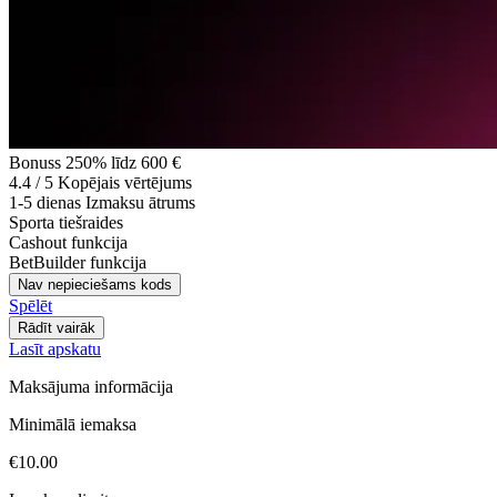
Bonuss 250% līdz 600 €
4.4
/ 5
Kopējais vērtējums
1-5 dienas
Izmaksu ātrums
Sporta tiešraides
Cashout funkcija
BetBuilder funkcija
Nav nepieciešams kods
Spēlēt
Rādīt vairāk
Lasīt apskatu
Maksājuma informācija
Minimālā iemaksa
€10.00