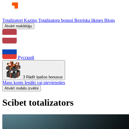
Totalizatori
Kazino
Totalizatoru bonusi
Bezriska likmes
Blogs
Atvērt meklētāju
Русский
3
Rādīt īpašos bonusus
Mans konts
Ienākt vai pievienoties
Atvērt mobilo izvēlni
Scibet totalizators