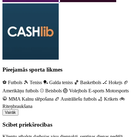
Pieejamās sporta likmes
⚽ Futbols
🎾 Teniss
🏓 Galda teniss
🏀 Basketbols
🏒 Hokejs
🏈
Amerikāņu futbols
⚾ Beisbols
🏐 Volejbols
E-sports
Motorsports
🥋 MMA
Kalnu slēpošana
🏉 Austrāliešu futbols
🏏 Krikets
🚲
Riteņbraukšana
Vairāk
Scibet priekšrocības
Klientu atbalsts darbojas visu diennakti, septiņas dienas nedēļā