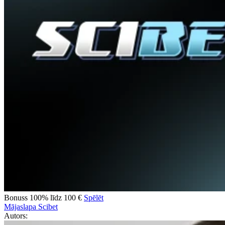
Bonuss 100% līdz 100 €
Spēlēt
Mājaslapa
Scibet
Autors: