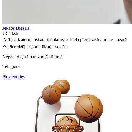
Jēkabs Biezais
73 raksti
📝 Totalizatoru apskatu redaktors
⭐ Liela pieredze iGaming nozarē
🏈 Pieredzējis sporta likmju veicējs
Nepalaid garām uzvarošo likmi!
Telegram
Pievienojies