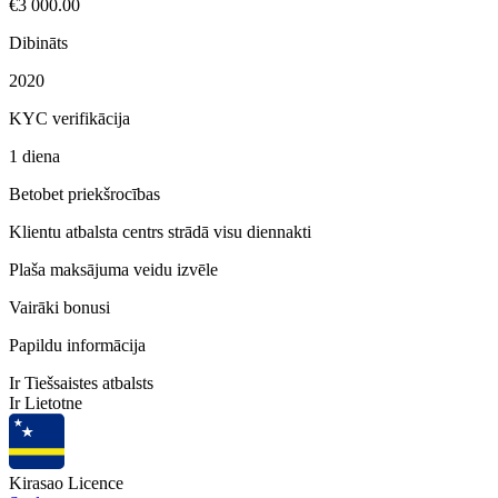
€3 000.00
Dibināts
2020
KYC verifikācija
1 diena
Betobet priekšrocības
Klientu atbalsta centrs strādā visu diennakti
Plaša maksājuma veidu izvēle
Vairāki bonusi
Papildu informācija
Ir
Tiešsaistes atbalsts
Ir
Lietotne
Kirasao
Licence