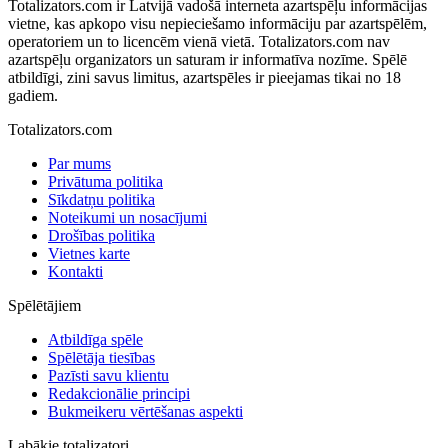
Totalizators.com ir Latvijā vadošā interneta azartspēļu informācijas
vietne, kas apkopo visu nepieciešamo informāciju par azartspēlēm,
operatoriem un to licencēm vienā vietā. Totalizators.com nav
azartspēļu organizators un saturam ir informatīva nozīme. Spēlē
atbildīgi, zini savus limitus, azartspēles ir pieejamas tikai no 18
gadiem.
Totalizators.com
Par mums
Privātuma politika
Sīkdatņu politika
Noteikumi un nosacījumi
Drošības politika
Vietnes karte
Kontakti
Spēlētājiem
Atbildīga spēle
Spēlētāja tiesības
Pazīsti savu klientu
Redakcionālie principi
Bukmeikeru vērtēšanas aspekti
Labākie totalizatori