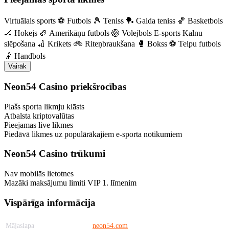
Virtuālais sports
⚽ Futbols
🎾 Teniss
🏓 Galda teniss
🏀 Basketbols
🏒 Hokejs
🏈 Amerikāņu futbols
🏐 Volejbols
E-sports
Kalnu
slēpošana
🏏 Krikets
🚲 Riteņbraukšana
🥊 Bokss
⚽ Telpu futbols
🤾 Handbols
Vairāk
Neon54 Casino priekšrocības
Plašs sporta likmju klāsts
Atbalsta kriptovalūtas
Pieejamas live likmes
Piedāvā likmes uz populārākajiem e-sporta notikumiem
Neon54 Casino trūkumi
Nav mobilās lietotnes
Mazāki maksājumu limiti VIP 1. līmenim
Vispārīga informācija
Mājaslapa
neon54.com