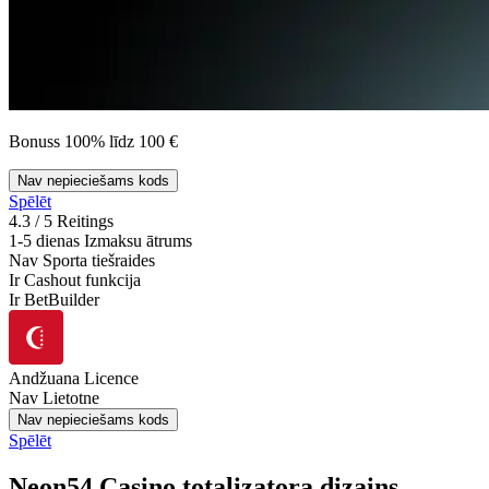
Bonuss 100% līdz 100 €
Nav nepieciešams kods
Spēlēt
4.3 / 5
Reitings
1-5 dienas
Izmaksu ātrums
Nav
Sporta tiešraides
Ir
Cashout funkcija
Ir
BetBuilder
Andžuana
Licence
Nav
Lietotne
Nav nepieciešams kods
Spēlēt
Neon54 Casino totalizatora dizains