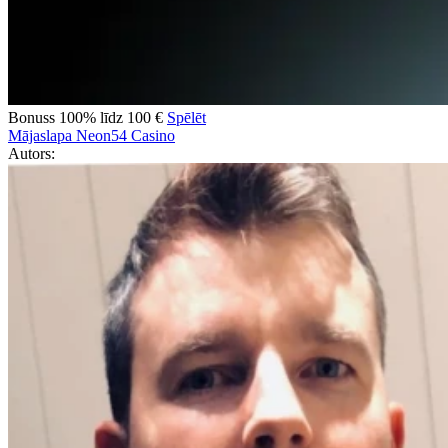
Bonuss 100% līdz 100 €
Spēlēt
Mājaslapa
Neon54 Casino
Autors: