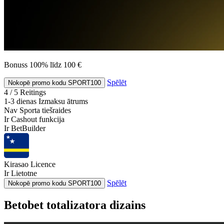
Bonuss 100% līdz 100 €
Spēlēt
Nokopē promo kodu
SPORT100
4 / 5
Reitings
1-3 dienas
Izmaksu ātrums
Nav
Sporta tiešraides
Ir
Cashout funkcija
Ir
BetBuilder
Kirasao
Licence
Ir
Lietotne
Spēlēt
Nokopē promo kodu
SPORT100
Betobet totalizatora dizains