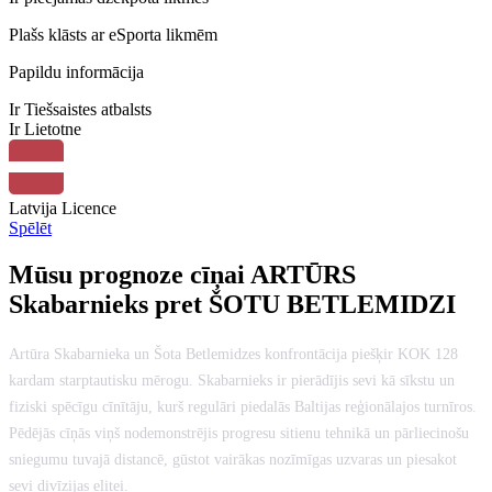
Plašs klāsts ar eSporta likmēm
Papildu informācija
Ir
Tiešsaistes atbalsts
Ir
Lietotne
Latvija
Licence
Spēlēt
Mūsu prognoze cīņai ARTŪRS
Skabarnieks pret ŠOTU BETLEMIDZI
Artūra Skabarnieka un Šota Betlemidzes konfrontācija piešķir KOK 128
kardam starptautisku mērogu. Skabarnieks ir pierādījis sevi kā sīkstu un
fiziski spēcīgu cīnītāju, kurš regulāri piedalās Baltijas reģionālajos turnīros.
Pēdējās cīņās viņš nodemonstrējis progresu sitienu tehnikā un pārliecinošu
sniegumu tuvajā distancē, gūstot vairākas nozīmīgas uzvaras un piesakot
sevi divīzijas elitei.