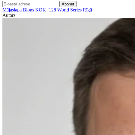
Abonēt
Mājaslapa
Blogs
KOK ‘128 World Series Rīgā
Autors: