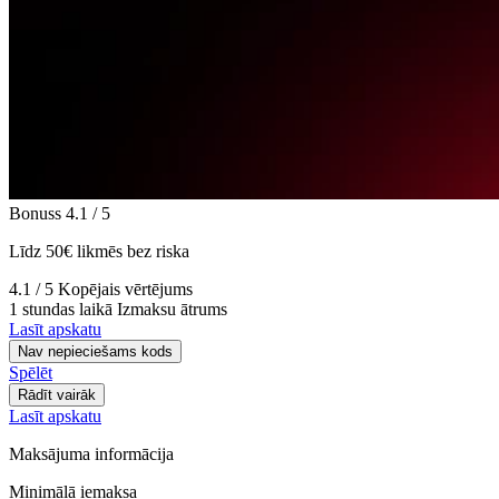
Bonuss
4.1
/ 5
Līdz 50€ likmēs bez riska
4.1
/ 5
Kopējais vērtējums
1 stundas laikā
Izmaksu ātrums
Lasīt apskatu
Nav nepieciešams kods
Spēlēt
Rādīt vairāk
Lasīt apskatu
Maksājuma informācija
Minimālā iemaksa