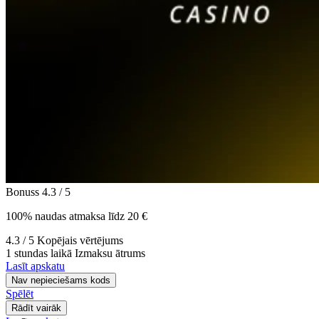
Bonuss
4.3
/ 5
100% naudas atmaksa līdz 20 €
4.3
/ 5
Kopējais vērtējums
1 stundas laikā
Izmaksu ātrums
Lasīt apskatu
Nav nepieciešams kods
Spēlēt
Rādīt vairāk