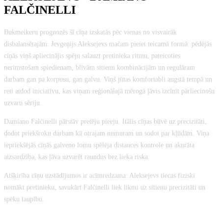
FALČINELLI
Bukmeikeru prognozēs šī cīņa izskatās pēc vienas no visvairāk
disbalansētajām. Jevgeņijs Aleksejevs mačam pieiet teicamā formā: pēdējās
cīņās viņš apliecinājis spēju salauzt pretinieka ritmu, pateicoties
nerimstošam spiedienam, blīvām sitienu kombinācijām un regulāram
darbam gan pa korpusu, gan galvu. Viņš jūtas komfortabli augstā tempā un
reti atdod iniciatīvu, kas viņam reģionālajā mērogā ļāvis izcīnīt pārliecinošu
uzvaru sēriju.
Damiano Falčinelli pārstāv pretēju pieeju. Itālis cīņas būvē uz precizitāti,
dodot priekšroku darbam kā otrajam numuram un sodot par kļūdām. Viņa
iepriekšējās cīņās galveno lomu spēlēja distances kontrole un akurāta
aizsardzība, kas ļāva uzvarēt raundus bez lieka riska.
Atšķirība cīņu uzstādījumos ir acīmredzama: Aleksejevs tiecas fiziski
nomākt pretinieku, savukārt Falčinelli liek likmi uz sitienu precizitāti un
spēku taupību.
MŪSU PROGNOZE: