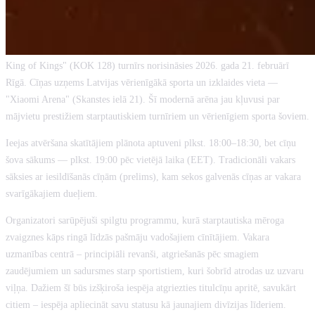
King of Kings" (KOK 128) turnīrs norisināsies 2026. gada 21. februārī
Rīgā. Cīņas uzņems Latvijas vērienīgākā sporta un izklaides vieta —
"Xiaomi Arena" (Skanstes ielā 21). Šī modernā arēna jau kļuvusi par
mājvietu prestižiem starptautiskiem turnīriem un vērienīgiem sporta šoviem.
Ieejas atvēršana skatītājiem plānota aptuveni plkst. 18:00–18:30, bet cīņu
šova sākums — plkst. 19:00 pēc vietējā laika (EET). Tradicionāli vakars
sāksies ar iesildīšanās cīņām (prelims), kam sekos galvenās cīņas ar vakara
svarīgākajiem dueļiem.
Organizatori sarūpējuši spilgtu programmu, kurā starptautiska mēroga
zvaigznes kāps ringā līdzās pašmāju vadošajiem cīnītājiem. Vakara
uzmanības centrā – principiāli revanši, atgriešanās pēc smagiem
zaudējumiem un sadursmes starp sportistiem, kuri šobrīd atrodas uz uzvaru
viļņa. Dažiem šī būs izšķiroša iespēja atgriezties titulcīņu apritē, savukārt
citiem – iespēja apliecināt savu statusu kā jaunajiem divīzijas līderiem.