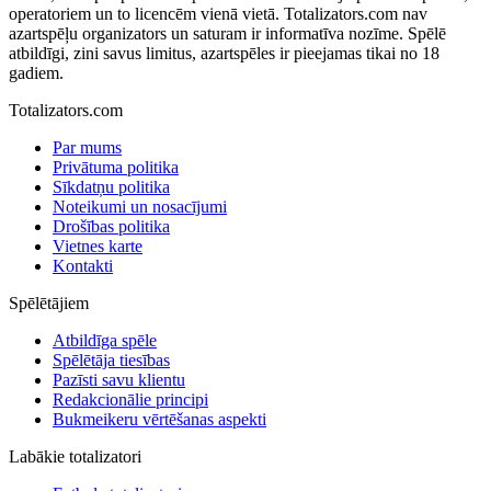
operatoriem un to licencēm vienā vietā. Totalizators.com nav
azartspēļu organizators un saturam ir informatīva nozīme. Spēlē
atbildīgi, zini savus limitus, azartspēles ir pieejamas tikai no 18
gadiem.
Totalizators.com
Par mums
Privātuma politika
Sīkdatņu politika
Noteikumi un nosacījumi
Drošības politika
Vietnes karte
Kontakti
Spēlētājiem
Atbildīga spēle
Spēlētāja tiesības
Pazīsti savu klientu
Redakcionālie principi
Bukmeikeru vērtēšanas aspekti
Labākie totalizatori