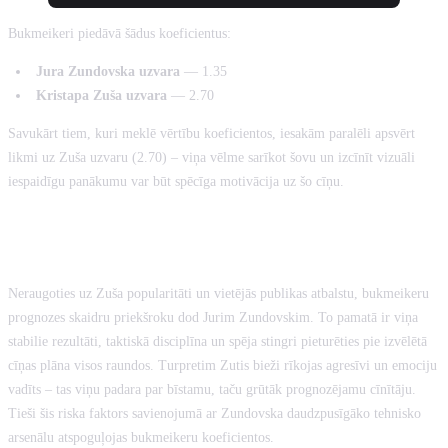
Bukmeikeri piedāvā šādus koeficientus:
Jura Zundovska uzvara
— 1.35
Kristapa Zuša uzvara
— 2.70
Savukārt tiem, kuri meklē vērtību koeficientos, iesakām paralēli apsvērt
likmi uz Zuša uzvaru (2.70) – viņa vēlme sarīkot šovu un izcīnīt vizuāli
iespaidīgu panākumu var būt spēcīga motivācija uz šo cīņu.
KĀPĒC ZUTIS TIEK UZSKATĪTS PAR
PASTARĪTI (UNDERDOG)?
Neraugoties uz Zuša popularitāti un vietējās publikas atbalstu, bukmeikeru
prognozes skaidru priekšroku dod Jurim Zundovskim. To pamatā ir viņa
stabilie rezultāti, taktiskā disciplīna un spēja stingri pieturēties pie izvēlētā
cīņas plāna visos raundos. Turpretim Zutis bieži rīkojas agresīvi un emociju
vadīts – tas viņu padara par bīstamu, taču grūtāk prognozējamu cīnītāju.
Tieši šis riska faktors savienojumā ar Zundovska daudzpusīgāko tehnisko
arsenālu atspoguļojas bukmeikeru koeficientos.