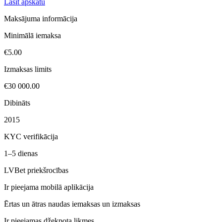
Lasīt apskatu
Maksājuma informācija
Minimālā iemaksa
€5.00
Izmaksas limits
€30 000.00
Dibināts
2015
KYC verifikācija
1–5 dienas
LVBet priekšrocības
Ir pieejama mobilā aplikācija
Ērtas un ātras naudas iemaksas un izmaksas
Ir pieejamas džekpota likmes