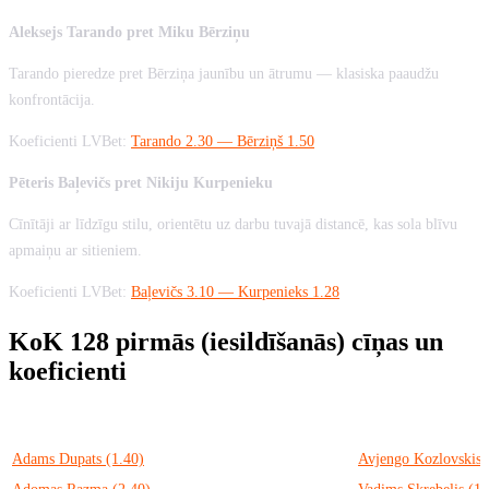
Aleksejs Tarando pret Miku Bērziņu
Tarando pieredze pret Bērziņa jaunību un ātrumu — klasiska paaudžu
konfrontācija.
Koeficienti LVBet:
Tarando 2.30 — Bērziņš 1.50
Pēteris Baļevičs pret Nikiju Kurpenieku
Cīnītāji ar līdzīgu stilu, orientētu uz darbu tuvajā distancē, kas sola blīvu
apmaiņu ar sitieniem.
Koeficienti LVBet:
Baļevičs 3.10 — Kurpenieks 1.28
KoK 128 pirmās (iesildīšanās) cīņas un
koeficienti
Cīkstonis 1
Cīkstonis 2
Adams Dupats (1.40)
Avjengo Kozlovskis 