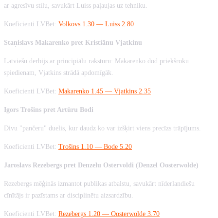
ar agresīvu stilu, savukārt Luiss paļaujas uz tehniku.
Koeficienti LVBet:
Volkovs 1.30 — Luiss 2.80
Staņislavs Makarenko pret Kristiānu Vjatkinu
Latviešu derbijs ar principiālu raksturu: Makarenko dod priekšroku
spiedienam, Vjatkins strādā apdomīgāk.
Koeficienti LVBet:
Makarenko 1.45 — Vjatkins 2.35
Igors Trošins pret Artūru Bodi
Divu "pančeru" duelis, kur daudz ko var izšķirt viens precīzs trāpījums.
Koeficienti LVBet:
Trošins 1.10 — Bode 5.20
Jaroslavs Rezebergs pret Denzelu Ostervoldi (Denzel Oosterwolde)
Rezebergs mēģinās izmantot publikas atbalstu, savukārt nīderlandiešu
cīnītājs ir pazīstams ar disciplinētu aizsardzību.
Koeficienti LVBet:
Rezebergs 1.20 — Oosterwolde 3.70