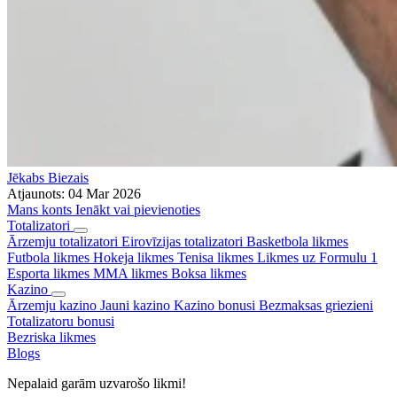
Jēkabs Biezais
Atjaunots:
04 Mar 2026
Mans konts
Ienākt vai pievienoties
Totalizatori
Ārzemju totalizatori
Eirovīzijas totalizatori
Basketbola likmes
Futbola likmes
Hokeja likmes
Tenisa likmes
Likmes uz Formulu 1
Esporta likmes
MMA likmes
Boksa likmes
Kazino
Ārzemju kazino
Jauni kazino
Kazino bonusi
Bezmaksas griezieni
Totalizatoru bonusi
Bezriska likmes
Blogs
Nepalaid garām uzvarošo likmi!