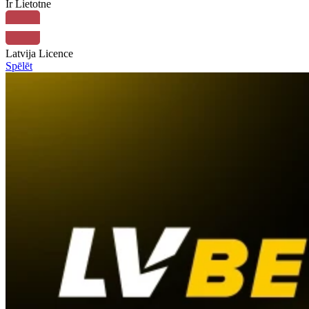
Ir
Lietotne
Latvija
Licence
Spēlēt