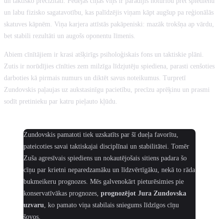
un taktisko precizitāti. Pēdējās cīņās viņš ir parādījis noturību pret spiedienu
un labu fizisko sagatavotību, kas palīdzējis viņam kāpt augšup pa reģionālās
skatuves kāpnēm. Viņa karjera attīstās pakāpeniski: mazāk trokšņa ap vārdu,
bet stabili rezultāti un augošs oponentu līmenis.
Abiem cīnītājiem ir krasi atšķirīgs psiholoģiskais fons un taktiskie plāni.
Zutis ir norūdījies cīnīties zem milzīga līdzjutēju spiediena, parasti cenšoties
darboties kā pirmais numurs un diktēt savus noteikumus. Turpretī
Zundovskis paļaujas uz aukstasinīgu pacietību, precīzu aprēķinu un prasmi
sodīt pretinieku par katru pieļauto kļūdu.
MŪSU PROGNOZE:
Zundovskis pamatoti tiek uzskatīts par šī dueļa favorītu,
pateicoties savai taktiskajai disciplīnai un stabilitātei. Tomēr
Zuša agresīvais spiediens un nokautējošais sitiens padara šo
cīņu par krietni neparedzamāku un līdzvērtīgāku, nekā to rāda
bukmeikeru prognozes. Mēs galvenokārt pieturēsimies pie
konservatīvākas prognozes,
prognozējot Jura Zundovska
uzvaru
, ko pamato viņa stabilais sniegums līdzīgos cīņu
šovos.