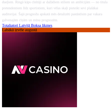
dueļiem. Ringā kāps cīnītāji ar dažādiem stiliem un ambīcijām — no titula
pretendentiem līdz sportistiem, kuri vēlas skaļi pieteikt sevi plašākai
auditorijai. Šajā prognožu apskatā mēs detalizēti pastāstīsim par vakara
galvenajām cīņām un mūsu prognozēm.
Totaliatori Latvijā
Boksa likmes
Labākā izvēle augustā