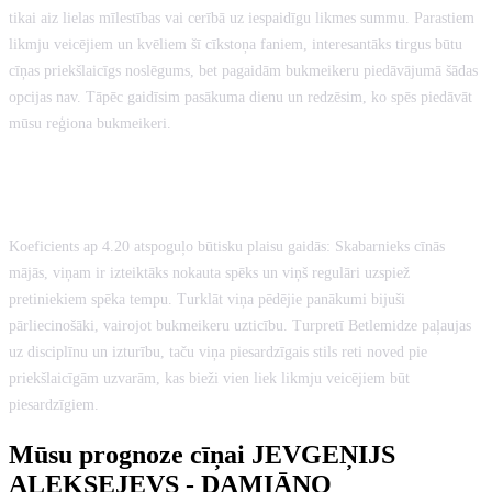
tikai aiz lielas mīlestības vai cerībā uz iespaidīgu likmes summu. Parastiem
likmju veicējiem un kvēliem šī cīkstoņa faniem, interesantāks tirgus būtu
cīņas priekšlaicīgs noslēgums, bet pagaidām bukmeikeru piedāvājumā šādas
opcijas nav. Tāpēc gaidīsim pasākuma dienu un redzēsim, ko spēs piedāvāt
mūsu reģiona bukmeikeri.
KĀPĒC BETLEMIDZE TIEK UZSKATĪTS
PAR PASTARĪTI?
Koeficients ap 4.20 atspoguļo būtisku plaisu gaidās: Skabarnieks cīnās
mājās, viņam ir izteiktāks nokauta spēks un viņš regulāri uzspiež
pretiniekiem spēka tempu. Turklāt viņa pēdējie panākumi bijuši
pārliecinošāki, vairojot bukmeikeru uzticību. Turpretī Betlemidze paļaujas
uz disciplīnu un izturību, taču viņa piesardzīgais stils reti noved pie
priekšlaicīgām uzvarām, kas bieži vien liek likmju veicējiem būt
piesardzīgiem.
Mūsu prognoze cīņai JEVGEŅIJS
ALEKSEJEVS - DAMIĀNO