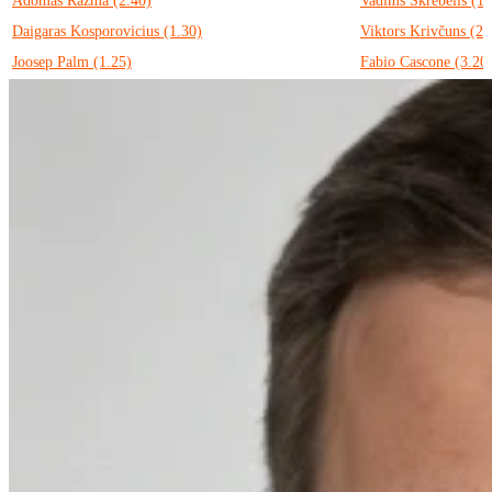
Adomas Razma (2.40)
Vadims Skrebelis (1.
Daigaras Kosporovicius (1.30)
Viktors Krivčuns (2.
Joosep Palm (1.25)
Fabio Cascone (3.20