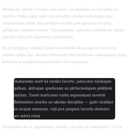
Betlemidze pārstāv Gruzijas cīņas skolu, kas pazīstama ar disciplīnu un
izturību. Pēdējo gadu laikā viņš aizvadījis vairākas veiksmīgas cīņas
starptautiskās arēnās, kur parādījis noturību pret spiedienu un spēju
pielāgoties dažādiem stiliem. Viņa panākumi apliecina stabilitāti un uzkrāto
pieredzi cīņās pret nopietniem pretiniekiem.
No psiholoģijas viedokļa Skabarnieks biežāk rīkojas agresīvi un tiecas
uzspiest spēka cīņu, savukārt Betlemidze dod priekšroku aukstasinīgai tempa
kontrolei un pakāpeniskai pretinieka ritma graušanai.
MŪSU PROGNOZE:
Skabarnieks startē kā izteikts favorīts, pateicoties fiziskajam
spēkam, aktīvajam spiedienam un pārliecinošajiem pēdējiem
mačiem. Tomēr koeficienti varētu nepietiekami novērtēt
Betlemidzes izturību un taktisko disciplīnu — gudri strādājot
kā otrajam numuram, viņš prot piespiest favorītu darboties
sev neērtā ritmā.
Skabarnieks šeit ir neapstrīdams favorīts, taču likt uz koeficientu 1.15 var