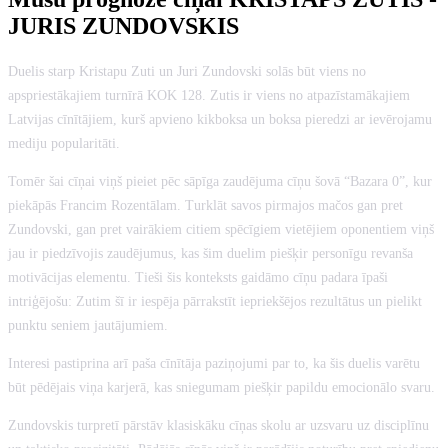
JURIS ZUNDOVSKIS
Duelis starp Kristapu Zuti un Juri Zundovski solās būt viens no
apspriestākajiem turnīrā KOK 128. Zutis ir viens no atpazīstamākajiem
Latvijas cīnītājiem, kurš apvieno kikboksa un boksa pieredzi ar ievērojamu
mediju popularitāti.
Tomēr šai cīņai viņš pieiet pēc sāpīga zaudējuma cīņu šovā “Bazara 0”, kur
piekāpās Francim Rozentālam. Turklāt savos pirmajos mačos gan pret
Zundovski, gan pret vairākiem citiem spēcīgiem vietējiem oponentiem viņš
jau ir piedzīvojis zaudējumus, kas šim duelim piešķir personīgu revanša
motivācijas elementu. Tieši šis konteksts gaidāmo cīņu padara īpaši
intriģējošu: Zutim šī ir iespēja pārrakstīt iepriekšējos rezultātus un pielikt
punktu seniem jautājumiem.
Interesi pastiprina arī paša cīnītāja paziņojumi par to, ka šis duelis varētu
būt pēdējais viņa karjerā, kas sniegumam piešķir papildu emocionālo svaru.
Zundovskis turpretī pārstāv klasiskāku cīņas skolu ar uzsvaru uz disciplīnu