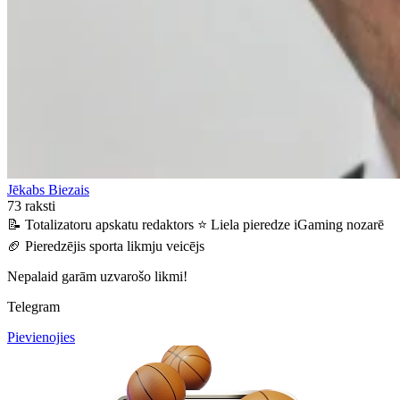
Jēkabs Biezais
73 raksti
📝 Totalizatoru apskatu redaktors
⭐ Liela pieredze iGaming nozarē
🏈 Pieredzējis sporta likmju veicējs
Nepalaid garām uzvarošo likmi!
Telegram
Pievienojies