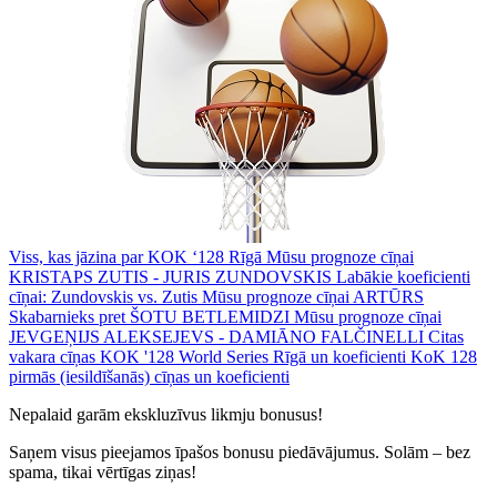
Viss, kas jāzina par KOK ‘128 Rīgā
Mūsu prognoze cīņai
KRISTAPS ZUTIS - JURIS ZUNDOVSKIS
Labākie koeficienti
cīņai: Zundovskis vs. Zutis
Mūsu prognoze cīņai ARTŪRS
Skabarnieks pret ŠOTU BETLEMIDZI
Mūsu prognoze cīņai
JEVGEŅIJS ALEKSEJEVS - DAMIĀNO FALČINELLI
Citas
vakara cīņas KOK '128 World Series Rīgā un koeficienti
KoK 128
pirmās (iesildīšanās) cīņas un koeficienti
Nepalaid garām ekskluzīvus likmju bonusus!
Saņem visus pieejamos īpašos bonusu piedāvājumus. Solām – bez
spama, tikai vērtīgas ziņas!