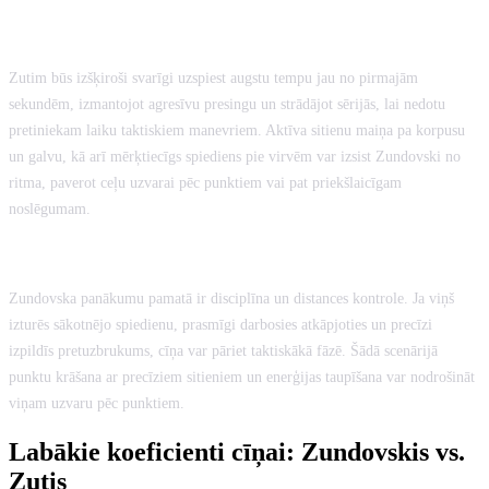
KĀ ZUTIS VAR UZVARĒT?
Zutim būs izšķiroši svarīgi uzspiest augstu tempu jau no pirmajām
sekundēm, izmantojot agresīvu presingu un strādājot sērijās, lai nedotu
pretiniekam laiku taktiskiem manevriem. Aktīva sitienu maiņa pa korpusu
un galvu, kā arī mērķtiecīgs spiediens pie virvēm var izsist Zundovski no
ritma, paverot ceļu uzvarai pēc punktiem vai pat priekšlaicīgam
noslēgumam.
KĀ ZUNDOVSKIS VAR UZVARĒT?
Zundovska panākumu pamatā ir disciplīna un distances kontrole. Ja viņš
izturēs sākotnējo spiedienu, prasmīgi darbosies atkāpjoties un precīzi
izpildīs pretuzbrukums, cīņa var pāriet taktiskākā fāzē. Šādā scenārijā
punktu krāšana ar precīziem sitieniem un enerģijas taupīšana var nodrošināt
viņam uzvaru pēc punktiem.
Labākie koeficienti cīņai: Zundovskis vs.
Zutis