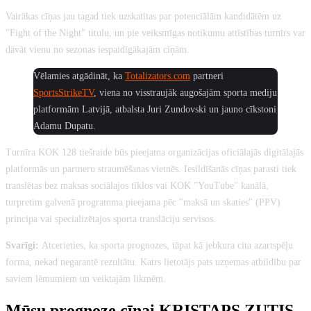
Vairākas cīņas jau tagad tiek uzskatītas par potenciālām kandidātēm uz
"Fight of the Night" titulu, un pie veiksmīgas notikumu attīstības turnīrs var
dāvāt vienu no sezonas iespaidīgākajām cīņām.
Vēlamies atgādināt, ka
Totalizators.com
partneri
SportsStrikeTV
, viena no visstraujāk augošajām sporta mediju
platformām Latvijā, atbalsta Juri Zundovski un jauno cīkstoni
Adamu Dupatu.
Turnīra KOK 128 tiešraide būs pieejama organizācijas oficiālajās digitālajās
platformās un partneru straumēšanas vietnēs. Iesildīšanās cīņas parasti tiek
translētas bez maksas sociālajos tīklos vai KOK "YouTube" kanālā,
turpretim galvenā programma pieejama pēc "maksā un skaties" (PPV)
principa vai specializētajos sporta translāciju servisos.
Svarīgi:
Atcerieties, ka sporta prognozes, tāpat kā jebkura cita azartspēļu
forma, nekad negarantē rezultātu. Katrs lietotājs pats uzņemas atbildību par
saviem lēmumiem un veiktajām likmēm.
Mūsu prognoze cīņai KRISTAPS ZUTIS -