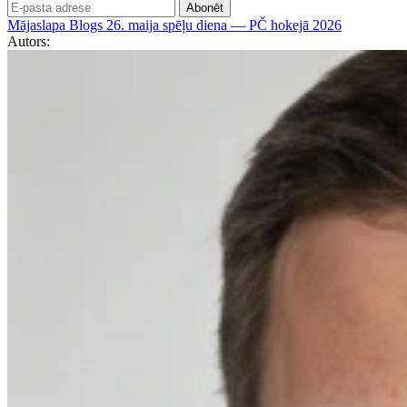
Abonēt
Mājaslapa
Blogs
26. maija spēļu diena — PČ hokejā 2026
Autors: