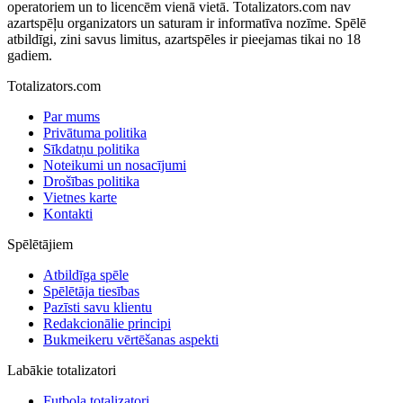
operatoriem un to licencēm vienā vietā. Totalizators.com nav
azartspēļu organizators un saturam ir informatīva nozīme. Spēlē
atbildīgi, zini savus limitus, azartspēles ir pieejamas tikai no 18
gadiem.
Totalizators.com
Par mums
Privātuma politika
Sīkdatņu politika
Noteikumi un nosacījumi
Drošības politika
Vietnes karte
Kontakti
Spēlētājiem
Atbildīga spēle
Spēlētāja tiesības
Pazīsti savu klientu
Redakcionālie principi
Bukmeikeru vērtēšanas aspekti
Labākie totalizatori
Futbola totalizatori