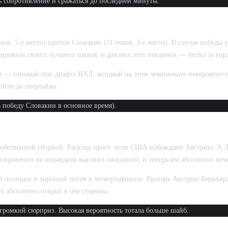
ь сопротивление и сражаться до последней минуты.
ов, 5-е место) против Словакии (11 очков, 3-е место). В случае победы
ировала своего лучшего хоккея, и для них этот поединок — битва за г
 — топовый пик драфта НХЛ, который на этом чемпионате невероятно п
ойти до овертайма.
 победу Словакии в основное время).
бственной сборной. Расклад прост: если США побеждают Австрию, А Л
 откровенно не оправдали высоких ожиданий, и теперь им абсолютно неч
щей позиции и хороший посев в четвертьфинале. Вратарь Австрии Бернхар
ч абсолютно открыт в обе стороны.
громкий сюрприз. Высокая вероятность тотала больше шайб.