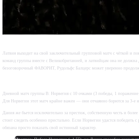
ПОСЛЕДНИЙ МАТЧ ЛАТВИИ В ГРУППЕ
Латвия выходит на свой заключительный групповой матч с чёткой и поня
команд группы вместе с Великобританией, и латвийцам она не должна 
безоговорочный ФАВОРИТ, Рудольфс Балцерс может уверенно продолжит
НОРВЕГИЯ ПРОТИВ ДАНИИ
Дневной матч группы В: Норвегия с 10 очками (3 победы, 1 поражение в
Для Норвегии этот матч крайне важен — они отчаянно борются за 3-е и
Дания же бьется исключительно за престиж, собственную честь и более
стоит следить особенно пристально. Если Норвегии удастся победить с
обязана просто показать свой истинный характер.