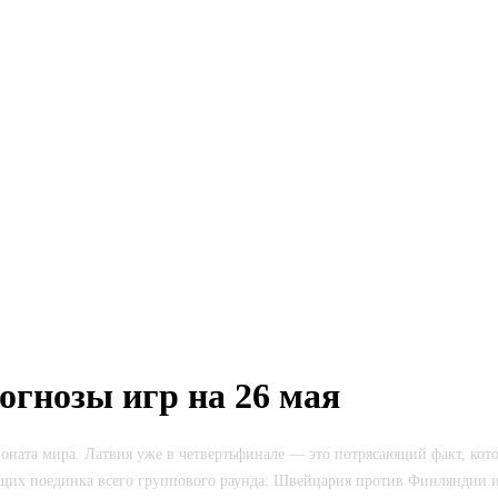
огнозы игр на 26 мая
пионата мира. Латвия уже в четвертьфинале — это потрясающий факт, ко
ающих поединка всего группового раунда: Швейцария против Финляндии и