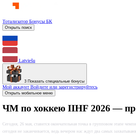
Тотализатор
Бонусы БК
Открыть поиск
Latviešu
3
Показать специальные бонусы
Мой аккаунт
Войдите или зарегистрируйтесь
Открыть мобильное меню
ЧМ по хоккею IIHF 2026 — пр
Сегодня, 26 мая, ставится окончательная точка в групповом этапе чем
сегодня не заканчивается, ведь вечером нас ждут два самых захватыв