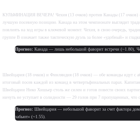
ТОП-МАТЧ: ЧЕХИЯ ПРОТИВ КАНАДЫ
КУЛЬМИНАЦИЯ ВЕЧЕРА! Чехия (13 очков) против Канады (17 очков) — о
лучшую посевную позицию. Канада на этом чемпионате выглядит трад
повлиять на ход игры в ключевой момент. Чехия, в свою очередь, трад
группе В означает также тактическую дуэль за более «удобный» и гладк
Прогноз:
Канада — лишь небольшой фаворит встречи (~1.80), Че
ТОП-МАТЧ: ШВЕЙЦАРИЯ ПРОТИВ ФИ
Швейцария (18 очков) и Финляндия (18 очков) — обе команды идут с а
итоговый посев каждой из команд в четвертьфинальных парах. Капита
Швейцарии Нико Хишьер столь же силен и готов повести своих партне
ничуть не уступает в солидности — 29 голов при 7 пропущенных, что 
Прогноз:
Швейцария — небольшой фаворит за счет фактора домаш
забьют» (~1.55).
ЛУЧШИЕ СТАВКИ ДНЯ