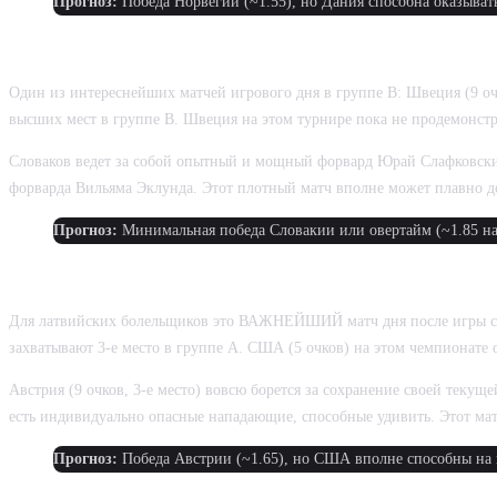
Прогноз:
Победа Норвегии (~1.55), но Дания способна оказыват
ШВЕЦИЯ ПРОТИВ СЛОВАКИИ
Один из интереснейших матчей игрового дня в группе В: Швеция (9 очк
высших мест в группе В. Швеция на этом турнире пока не продемонстр
Словаков ведет за собой опытный и мощный форвард Юрай Слафковски
форварда Вильяма Эклунда. Этот плотный матч вполне может плавно д
Прогноз:
Минимальная победа Словакии или овертайм (~1.85 на
США ПРОТИВ АВСТРИИ
Для латвийских болельщиков это ВАЖНЕЙШИЙ матч дня после игры со
захватывают 3-е место в группе А. США (5 очков) на этом чемпионате
Австрия (9 очков, 3-е место) вовсю борется за сохранение своей теку
есть индивидуально опасные нападающие, способные удивить. Этот мат
Прогноз:
Победа Австрии (~1.65), но США вполне способны на 