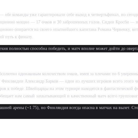
бе команды уже гарантировали себе выход в четвертьфинал, но сегодня
иционно мощно — 17 очков и 30 заброшенных голов. Сидни Кросби — и
иционно опирается на своего опытнейшего капитана Романа Червенку, кот
ий путь к финалу.
хия полностью способна победить, и матч вполне может дойти до оверт
НЛЯНДИИ
бсолютно одинаковым количеством очков, имея за плечами по 6 уверенн
н Финляндии Александр Барков — один из лучших игроков всего этого ч
ров к победе. Швейцарцы на этом турнире находятся в фантастической 
обещает нам самый захватывающий и качественный матч всего групповог
ней арены (~1.75), но Финляндия всегда опасна в матчах на вылет. Сто