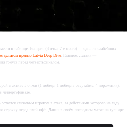
место в таблице. Венгрия (3 очка, 7-е место) — одна из слабейших
отдельном превью Latvia Deep Dive
. Главное: Латвия —
ия тонуса перед четвертьфиналом.
рой в активе 5 очков (1 победа, 1 победа в овертайме, 4 поражения).
в четвертьфинале.
остается ключевым игроком в атаке, за действиями которого на льду
кую строчку перед плей-офф. Дания в своём последнем матче на турнире