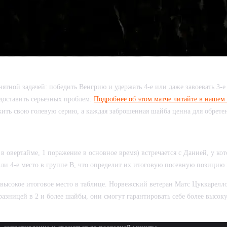
тной задачей: победить Венгрию и удержать 4-е или даже завоевать 3-е 
доставить серьезных проблем.
Подробнее об этом матче читайте в нашем 
ь свою голевую серию, а каждая заброшенная шайба ценна для обретен
 овертайме, 1 поражение в основное время) встречается с Данией, у кото
ли 4-е место в группе В, что определит их итоговую посевную позицию 
 высокое итоговое место в таблице. Норвежский ветеран Матс Цуккарелло 
 разницей в 2 и более шайбы, они смогут гарантировать себе более высо