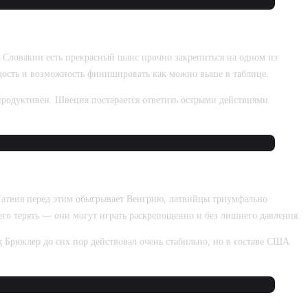
 у Словакии есть прекрасный шанс прочно закрепиться на одном из
ордость и возможность финишировать как можно выше в таблице.
родуктивен. Швеция постарается ответить острыми действиями
атвия перед этим обыгрывает Венгрию, латвийцы триумфально
его терять — они могут играть раскрепощенно и без лишнего давления.
д Брюклер до сих пор действовал очень стабильно, но в составе США