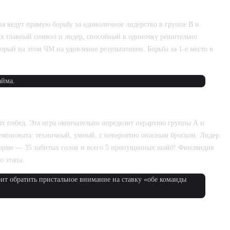
 ведут прямую борьбу за единоличное лидерство в группе В и
х главный символ и лидер, способный в одиночку решительно
орый на этом ЧМ на удивление результативен. Борьба за 1-е место в
айма.
ых побед. Эта игра окончательно определит иерархию группы А и
емпионата: техничный, умный, с невероятно опасным броском. Лидер
форме — 35 забитых голов и всего 5 пропущенных шайб! Финляндия
о этапа.
ит обратить пристальное внимание на ставку «обе команды