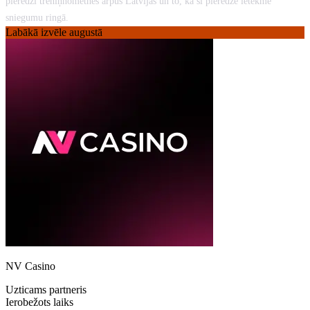
pieredzi treniņnometnēs ārpus Latvijas un to, kā šī pieredze ietekmē
sniegumu ringā.
Labākā izvēle augustā
NV Casino
Uzticams partneris
Ierobežots laiks