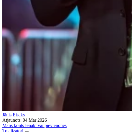
Jānis Eisaks
Atjaunots:
04 Mar 2026
Mans konts
Ienākt vai pievienoties
Totalizatori