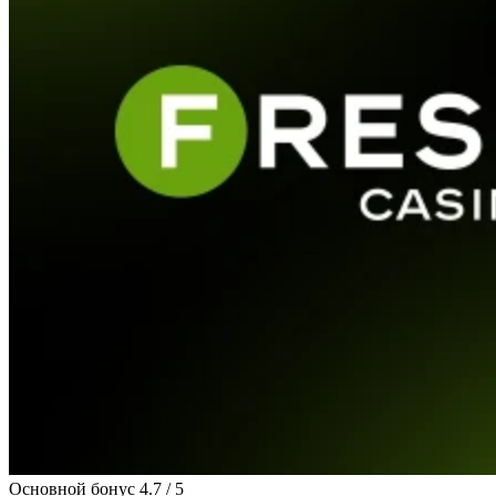
Основной бонус
4.7
/ 5