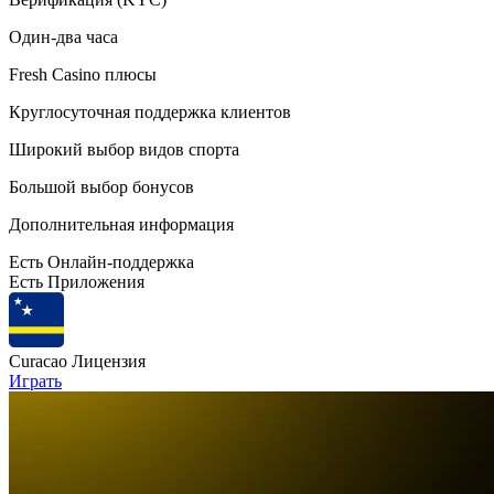
Один-два часа
Fresh Casino плюсы
Круглосуточная поддержка клиентов
Широкий выбор видов спорта
Большой выбор бонусов
Дополнительная информация
Есть
Онлайн-поддержка
Есть
Приложения
Curacao
Лицензия
Играть