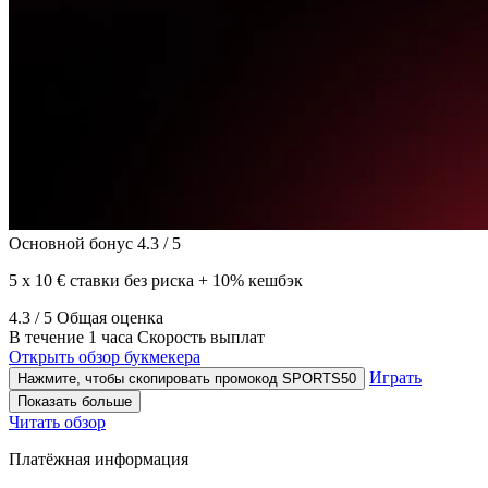
Основной бонус
4.3
/ 5
5 x 10 € ставки без риска + 10% кешбэк
4.3
/ 5
Общая оценка
В течение 1 часа
Скорость выплат
Открыть обзор букмекера
Играть
Нажмите, чтобы скопировать промокод
SPORTS50
Показать больше
Читать обзор
Платёжная информация