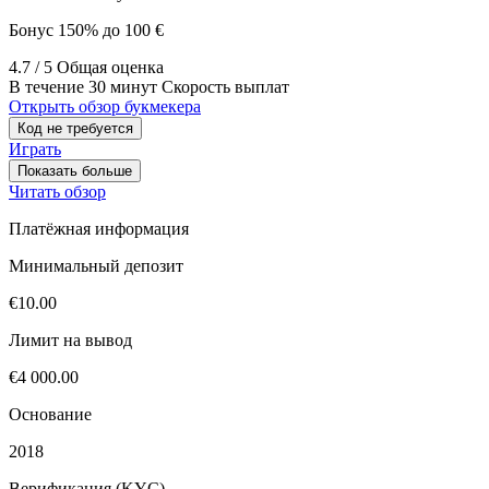
Бонус 150% до 100 €
4.7
/ 5
Общая оценка
В течение 30 минут
Скорость выплат
Открыть обзор букмекера
Код не требуется
Играть
Показать больше
Читать обзор
Платёжная информация
Минимальный депозит
€10.00
Лимит на вывод
€4 000.00
Основание
2018
Верификация (KYC)