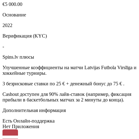
€5 000.00
Основание
2022
Верификация (KYC)
-
Spins.lv плюсы
Улучшенные коэффициенты на матчи Latvijas Futbola Virslīga и
хоккейные турниры.
3 безрисковые ставки по 25 € + денежный бонус до 75 € .
Cashout доступен для 90% лайв-ставок (например, фиксация
прибыли в баскетбольных матчах за 2 минуты до конца).
Дополнительная информация
Есть
Онлайн-поддержка
Нет
Приложения