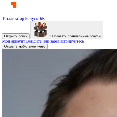
Тотализатор
Бонусы БК
Открыть поиск
3
Показать специальные бонусы
Мой аккаунт
Войдите или зарегистрируйтесь
Открыть мобильное меню