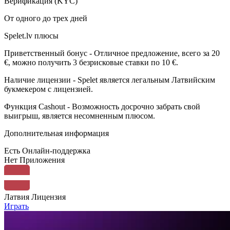
Верификация (KYC)
От одного до трех дней
Spelet.lv плюсы
Приветственный бонус - Отличное предложение, всего за 20
€, можно получить 3 безрисковые ставки по 10 €.
Наличие лицензии - Spelet является легальным Латвийским
букмекером с лицензией.
Функция Cashout - Возможность досрочно забрать свой
выигрыш, является несомненным плюсом.
Дополнительная информация
Есть
Онлайн-поддержка
Нет
Приложения
Латвия
Лицензия
Играть