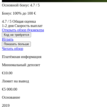
Основной бонус
4.7
/ 5
Бонус 100% до 100 €
4.7
/ 5
Общая оценка
1-2 дня
Скорость выплат
Открыть обзор букмекера
Код не требуется
Играть
Показать больше
Читать обзор
Платёжная информация
Минимальный депозит
€10.00
Лимит на вывод
€5 000.00
Основание
2019