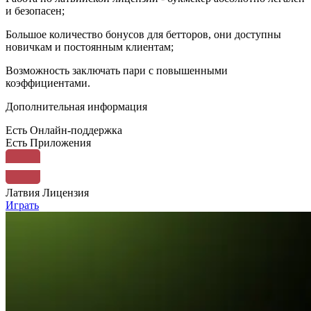
и безопасен;
Большое количество бонусов для бетторов, они доступны
новичкам и постоянным клиентам;
Возможность заключать пари с повышенными
коэффициентами.
Дополнительная информация
Есть
Онлайн-поддержка
Есть
Приложения
Латвия
Лицензия
Играть