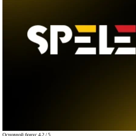
Основной бонус
4.2
/ 5