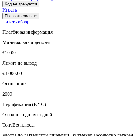
Код не требуется
Играть
Показать больше
Читать обзор
Платёжная информация
Минимальный депозит
€10.00
Лимит на вывод
€3 000.00
Основание
2009
Верификация (KYC)
От одного до пяти дней
TonyBet плюсы
Работа по латвийской лицензии - букмекер абсолютно легален