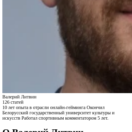
Валерий Литвин
126 статей
10 лет опыта в отрасли онлайн-гейминга
Окончил
Белорусский государственный университет культуры и
искусств
Работал спортивным комментатором 5 лет.