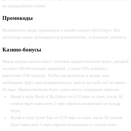
на определенную сумму.
Промокоды
Возможность ввода промокодов в онлайн казино отсутствует. Все
доступные акции активируются автоматически, за внесение депозита.
Казино-бонусы
Новые игроки казино могут получить приветственный бонус, который
составит 100 бесплатных вращений, а также 10% кэшбэка с
выплатами ZIB навсегда. Чтобы поучаствовать в акции, вам
необходимо будет зарегистрироваться и внести на свой счет не менее
20 евро. Приветственный бонус начисляется следующим образом:
Играй в игру Book of Ra Deluxe по 0,10 евро за спин, после 50
спинов будет начислено 5 евро обратно независимо от исхода
игры;
Играй в игру Green Star по 0,10 евро за спин, после 50 спинов
будет начислено 5 евро обратно независимо от исхода игры.