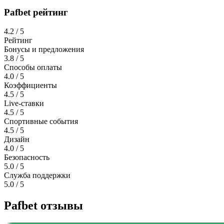
Pafbet рейтинг
4.2
/ 5
Рейтинг
Бонусы и предложения
3.8
/ 5
Способы оплаты
4.0
/ 5
Коэффициенты
4.5
/ 5
Live-ставки
4.5
/ 5
Спортивные события
4.5
/ 5
Дизайн
4.0
/ 5
Безопасность
5.0
/ 5
Служба поддержки
5.0
/ 5
Pafbet отзывы