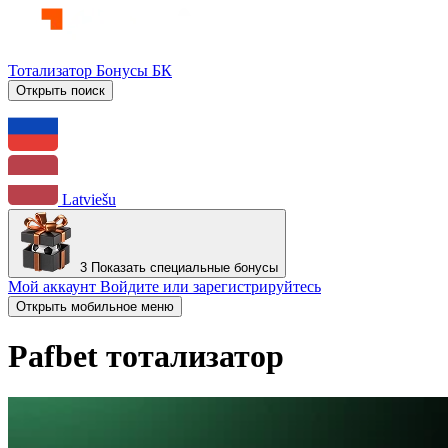
Тотализатор
Бонусы БК
Открыть поиск
Latviešu
3
Показать специальные бонусы
Мой аккаунт
Войдите или зарегистрируйтесь
Открыть мобильное меню
Pafbet тотализатор