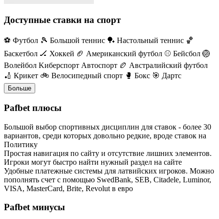
Доступные ставки на спорт
⚽ Футбол
🎾 Большой теннис
🏓 Настольный теннис
🏀
Баскетбол
🏒 Хоккей
🏈 Американский футбол
⚾ Бейсбол
🏐
Волейбол
Kиберспорт
Автоспорт
🏉 Австралийский футбол
🏏 Крикет
🚲 Велосипедный спорт
🥊 Бокс
🎯 Дартс
Больше
Pafbet плюсы
Большой выбор спортивных дисциплин для ставок - более 30
вариантов, среди которых довольно редкие, вроде ставок на
Политику
Простая навигация по сайту и отсутствие лишних элементов.
Игроки могут быстро найти нужный раздел на сайте
Удобные платежные системы для латвийских игроков. Можно
пополнять счет с помощью SwedBank, SEB, Citadele, Luminor,
VISA, MasterCard, Brite, Revolut в евро
Pafbet минусы