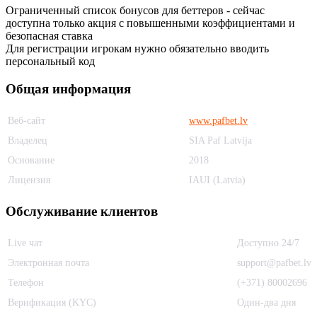
Ограниченный список бонусов для беттеров - сейчас
доступна только акция с повышенными коэффициентами и
безопасная ставка
Для регистрации игрокам нужно обязательно вводить
персональный код
Общая информация
Веб-сайт
www.pafbet.lv
Владелец
SIA Paf Latvija
Основание
2018
Лицензия
IAUI (Latvia)
Обслуживание клиентов
Live чат
Доступно 24/7
Электронная почта
support@pafbet.lv
Телефон
(+371) 80002696
Верификация (KYC)
Один-два дня