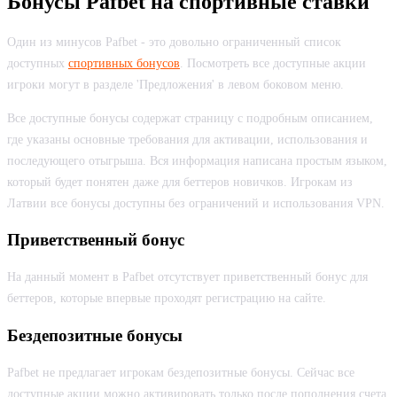
Бонусы Pafbet на спортивные ставки
Один из минусов Pafbet - это довольно ограниченный список
доступных
спортивных бонусов
. Посмотреть все доступные акции
игроки могут в разделе 'Предложения' в левом боковом меню.
Все доступные бонусы содержат страницу с подробным описанием,
где указаны основные требования для активации, использования и
последующего отыгрыша. Вся информация написана простым языком,
который будет понятен даже для беттеров новичков. Игрокам из
Латвии все бонусы доступны без ограничений и использования VPN.
Приветственный бонус
На данный момент в Pafbet отсутствует приветственный бонус для
беттеров, которые впервые проходят регистрацию на сайте.
Бездепозитные бонусы
Pafbet не предлагает игрокам бездепозитные бонусы. Сейчас все
доступные акции можно активировать только после пополнения счета