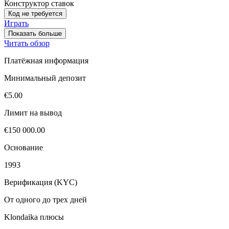
Конструктор ставок
Код не требуется
Играть
Показать больше
Читать обзор
Платёжная информация
Минимальный депозит
€5.00
Лимит на вывод
€150 000.00
Основание
1993
Верификация (KYC)
От одного до трех дней
Klondaika плюсы