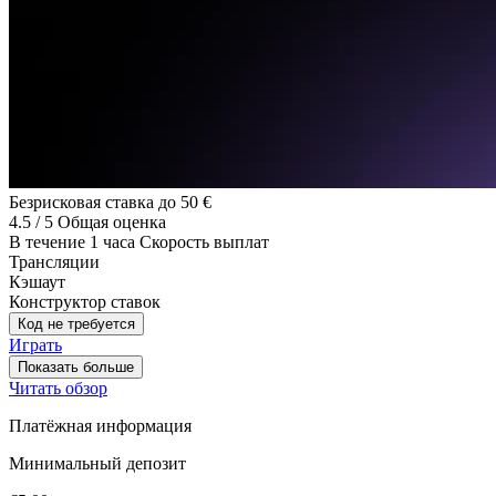
Безрисковая ставка до 50 €
4.5
/ 5
Общая оценка
В течение 1 часа
Скорость выплат
Трансляции
Кэшаут
Конструктор ставок
Код не требуется
Играть
Показать больше
Читать обзор
Платёжная информация
Минимальный депозит