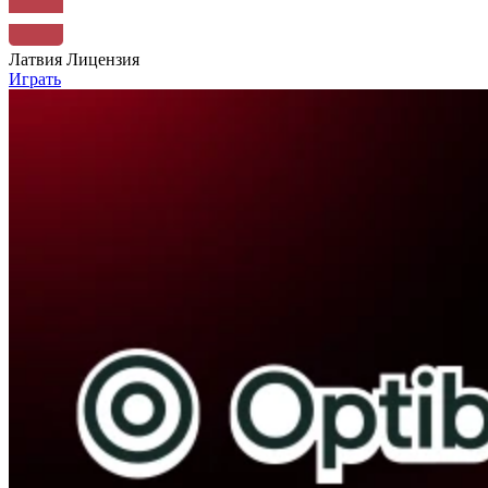
Латвия
Лицензия
Играть