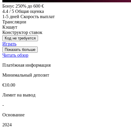
Бонус 250% до 600 €
4.4
/ 5
Общая оценка
1-5 дней
Скорость выплат
Трансляции
Кэшаут
Конструктор ставок
Код не требуется
Играть
Показать больше
Читать обзор
Платёжная информация
Минимальный депозит
€10.00
Лимит на вывод
-
Основание
2024