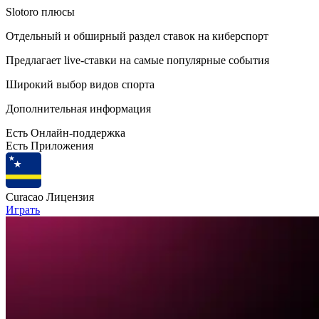
Slotoro плюсы
Отдельный и обширный раздел ставок на киберспорт
Предлагает live-ставки на самые популярные события
Широкий выбор видов спорта
Дополнительная информация
Есть
Онлайн-поддержка
Есть
Приложения
Curacao
Лицензия
Играть