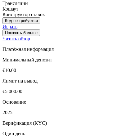
Трансляции
Кэшаут
Конструктор ставок
Код не требуется
Играть
Показать больше
Читать обзор
Платёжная информация
Минимальный депозит
€10.00
Лимит на вывод
€5 000.00
Основание
2025
Верификация (KYC)
Один день