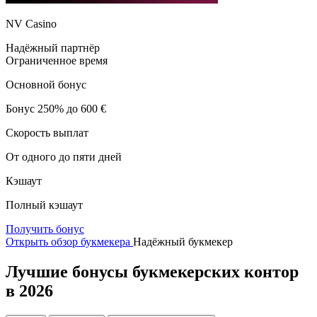
NV Casino
Надёжный партнёр
Ограниченное время
Основной бонус
Бонус 250% до 600 €
Скорость выплат
От одного до пяти дней
Кэшаут
Полный кэшаут
Получить бонус
Открыть обзор букмекера
Надёжный букмекер
Лучшие бонусы букмекерских контор
в 2026