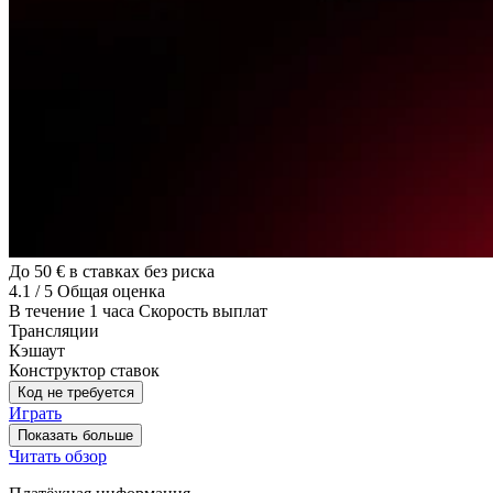
До 50 € в ставках без риска
4.1
/ 5
Общая оценка
В течение 1 часа
Скорость выплат
Трансляции
Кэшаут
Конструктор ставок
Код не требуется
Играть
Показать больше
Читать обзор