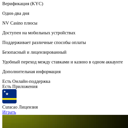
Верификация (KYC)
Один-два дня
NV Casino плюсы
Доступен на мобильных устройствах
Поддерживает различные способы оплаты
Безопасный и лицензированный
Удобный переход между ставками и казино в одном аккаунте
Дополнительная информация
Есть
Онлайн-поддержка
Есть
Приложения
Curacao
Лицензия
Играть