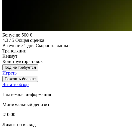
Бонус до 500 €
4.3
/ 5
Общая оценка
В течение 1 дня
Скорость выплат
Трансляции
Кэшаут
Конструктор ставок
Код не требуется
Играть
Показать больше
Читать обзор
Платёжная информация
Минимальный депозит
€10.00
Лимит на вывод