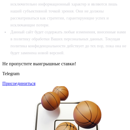
исключительно информационный характер и являются лишь
нашей субъективной точкой зрения. Они не должны
рассматриваться как стратегии, гарантирующие успех и
исключающие потери.
Данный сайт будет содержать любые изменения, внесенные нами
в политику обработки Ваших персональных данных. Текущая
политика конфиденциальности действует до тех пор, пока она не
будет заменена новой версией.
Не пропустите выигрышные ставки!
Telegram
Присоединиться