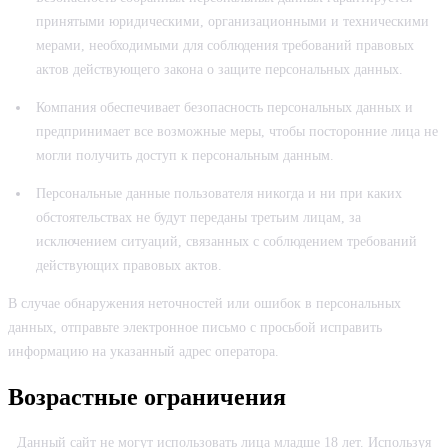
принятыми юридическими, организационными и техническими
мерами, необходимыми для соблюдения требований правовых
актов действующего закона о защите персональных данных.
Компания обеспечивает безопасность персональных данных и
предпринимает все возможные меры, чтобы посторонние лица не
могли получить доступ к персональным данным.
Персональные данные пользователя никогда и ни при каких
обстоятельствах не будут переданы третьим лицам, за
исключением ситуаций, связанных с соблюдением требований
действующих правовых актов.
В случае обнаружения неточностей или ошибок в персональных
данных, отправьте электронное письмо с просьбой исправить
информацию на указанный адрес оператора.
Возрастные ограничения
Данный сайт не могут использовать лица младше 18 лет. Используя