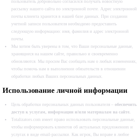
пользователь добровольно согласился получать новостную
рассылку нашего сайта по электронной почте. Адрес электронной
почты клиента хранится в нашей базе данных. При создании
учетной записи пользователя необходимо предоставить
следующую информацию: имя, фамилия и адрес электронной
почты.
Мы хотим быть уверены в том, что Ваши персональные данные,
хранящиеся на нашем сайте, правильно и своевременно
обновляются. Мы просим Вас сообщать нам о любых изменениях,
чтобы помочь нам в выполнении обязательств в отношении
обработки любых Ваших персональных данных.
Использование личной информации
Цель обработки персональных данных пользователя –
обеспечить
доступ к услугам, информации и/или материалам на сайте.
Totalizators.com имеет право использовать персональные данные,
чтобы информировать клиентов об актуальных предложениях и
услугах в виде email-рассылки. Как игрок, Вы вправе в любое