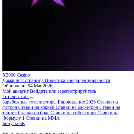
X3000 Casino
Домашняя страница
Политика конфиденциальности
Обновлено:
04 Mar 2026
Мой аккаунт
Войдите или зарегистрируйтесь
Тотализатор
Зарубежные тотализаторы
Евровидение 2026
Ставки на
футбол
Ставки на хоккей
Ставки на баскетбол
Ставки на
теннис
Ставки на бокс
Ставки на киберспорт
Ставки на
Формулу 1
Ставки на ММА
Бонусы БК
Не пропустите выигрышные ставки!