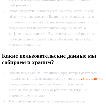
информацию.
Используя услуги Totalizators.com, Вы соглашаетесь на сбор,
обработку и использование Ваших персональных данных в
соответствии с данной Политикой конфиденциальности. Этот
раздел содержит подробную информацию о Политике
конфиденциальности, если Вы не согласны с этой политикой,
пожалуйста, не используйте наш сайт и избегайте любого
взаимодействия с ним.
Какие пользовательские данные мы
собираем и храним?
Персональные данные – это информация, которая может быть
использована, чтобы верифицировать личность и
узнать клиента
,
или для коммуникации с ним. Клиент предоставляет
персональные данные во время регистрации, когда Вы
взаимодействуете с нами.
Totalizators.com собирает такие персональные данные