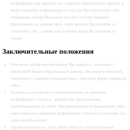
информация, как правило, не содержит персональных данных и
может включать информацию о том, как Вы используете сайт,
геолокация, откуда Вы вошли на сайт, соответствующее
предложение на нашем сайте, через которое Вы перешли на
сторонний сайт, а также дата и время, когда Вы перешли по
ссылке.
Заключительные положения
Ответы на любые интересующие Вас вопросы, связанные с
обработкой Ваших персональных данных, Вы можете получить,
связавшись с нашими специалистами, заполнив форму заявки на
сайте.
Totalizators.com не несет ответственности за неточную
информацию о бонусах, акциях или предложениях,
опубликованных на сайте. Мы рекомендуем пользователям сайта
самостоятельно проверять информацию о бонусах и условиях на
сайте онлайн казино.
Предоставленные на этом сайте советы и стратегии имеют