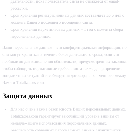
деятельности, пока пользователь сайта не откажется от email-
рассылки.
Срок хранения регистрационных данных
составляет до 5 лет
с
момента Вашего последнего посещения сайта.
Срок хранения маркетинговых данных – 1 год с момента сбора
персональных данных.
Ваши персональные данные – это конфиденциальная информация, но
они могут храниться в течение более длительного срока, если это
необходимо для выполнения обязательств, предусмотренных законом,
чтобы соблюдать нормативные требования, а также для разрешения
конфликтных ситуаций и соблюдения договора, заключенного между
Вами и Totalizators.com.
Защита данных
Для нас очень важна безопасность Ваших персональных данных.
Totalizators.com гарантирует высочайший уровень защиты от
ненадлежащего использования персональных данных.
Безопасность собранных персональных данных гарантируется