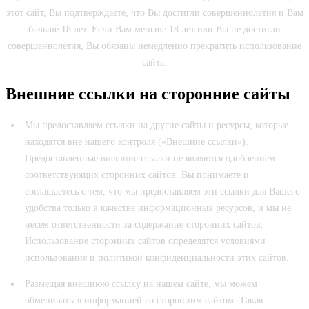
этот сайт, Вы подтверждаете, что Вы достигли совершеннолетия и Вам
больше 18 лет. Если Вам меньше 18 лет или Вы не достигли
совершеннолетия, Вы обязаны немедленно прекратить использование
сайта.
Внешние ссылки на сторонние сайты
Мы предоставляем ссылки на другие сайты и ресурсы, которые
находятся вне нашего контроля («Внешние ссылки»).
Предоставленные внешние ссылки не являются одобрением
соответствующих сторонних сайтов. Вы понимаете и
соглашаетесь с тем, что мы предоставляем эти ссылки для Вашего
удобства только в качестве информационных ресурсов, и мы не
несем ответственности за содержание сторонних сайтов.
Использование сторонних сайтов определятся условиями
использования и политикой конфиденциальности этих сайтов.
Размещая внешнюю ссылку на нашем сайте, мы можем
обмениваться информацией со сторонним сайтом. Такая