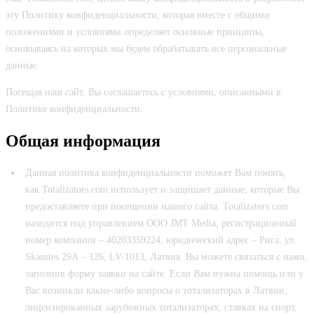
эту Политику конфиденциальности, которая вместе с общими
положениями и условиями определяет основные принципы,
основываясь на которых мы будем обрабатывать все персональные
данные.
Посещая наш сайт, Вы соглашаетесь с условиями, описанными в
Политике конфиденциальности.
Общая информация
Данная политика конфиденциальности поможет Вам понять,
как Totalizators.com использует и защищает данные, которые Вы
предоставляете при посещении нашего сайта. Totalizators.com
находится под управлением ООО JMT Media, регистрационный
номер компании – 40203359224, юридический адрес – Рига, ул.
Skanstes 29А – 126, LV-1013, Латвия. Вы можете связаться с нами,
заполнив форму заявки на сайте. Если Вам нужна помощь или у
Вас возникли какие-либо вопросы о тотализаторах в Латвии,
лицензированных зарубежных тотализаторах, ставках на спорт,