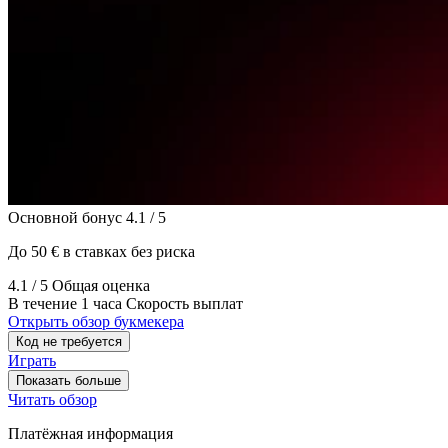
Основной бонус
4.1
/ 5
До 50 € в ставках без риска
4.1
/ 5
Общая оценка
В течение 1 часа
Скорость выплат
Открыть обзор букмекера
Код не требуется
Играть
Показать больше
Читать обзор
Платёжная информация