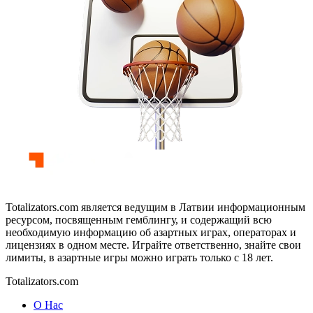
Totalizators.com является ведущим в Латвии информационным
ресурсом, посвященным гемблингу, и содержащий всю
необходимую информацию об азартных играх, операторах и
лицензиях в одном месте. Играйте ответственно, знайте свои
лимиты, в азартные игры можно играть только с 18 лет.
Totalizators.com
О Нас