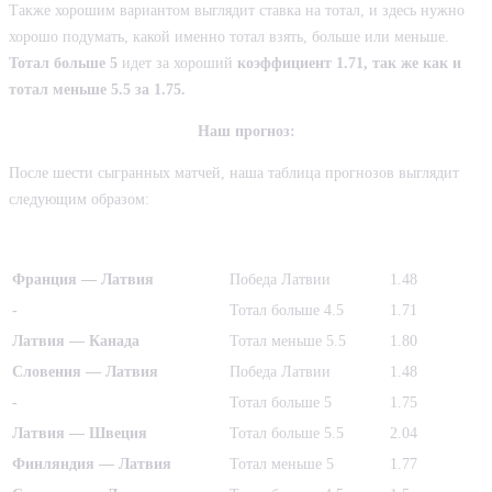
Также хорошим вариантом выглядит ставка на тотал, и здесь нужно
хорошо подумать, какой именно тотал взять, больше или меньше.
Тотал больше 5
идет за хороший
коэффициент 1.71, так же как и
тотал меньше 5.5 за 1.75.
Наш прогноз:
После шести сыгранных матчей, наша таблица прогнозов выглядит
следующим образом:
Матч
Прогноз
Коэффициент
Франция — Латвия
Победа Латвии
1.48
-
Тотал больше 4.5
1.71
Латвия — Канада
Тотал меньше 5.5
1.80
Словения — Латвия
Победа Латвии
1.48
-
Тотал больше 5
1.75
Латвия — Швеция
Тотал больше 5.5
2.04
Финляндия — Латвия
Тотал меньше 5
1.77