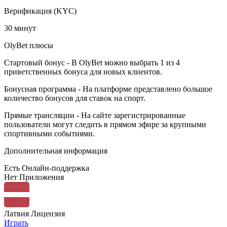
Верификация (KYC)
30 минут
OlyBet плюсы
Стартовый бонус - В OlyBet можно выбрать 1 из 4
приветственных бонуса для новых клиентов.
Бонусная программа - На платформе представлено большое
количество бонусов для ставок на спорт.
Прямые трансляции - На сайте зарегистрированные
пользователи могут следить в прямом эфире за крупными
спортивными событиями.
Дополнительная информация
Есть
Онлайн-поддержка
Нет
Приложения
Латвия
Лицензия
Играть