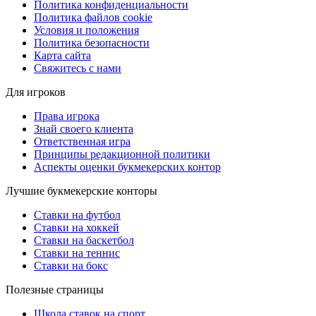
Политика конфиденциальности
Политика файлов cookie
Условия и положения
Политика безопасности
Карта сайта
Свяжитесь с нами
Для игроков
Права игрока
Знай своего клиента
Ответственная игра
Принципы редакционной политики
Аспекты оценки букмекерских контор
Лучшие букмекерские конторы
Ставки на футбол
Ставки на хоккей
Ставки на баскетбол
Ставки на теннис
Ставки на бокс
Полезные страницы
Школа ставок на спорт