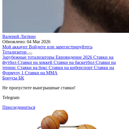
Валерий Литвин
Обновлено:
04 Mar 2026
Мой аккаунт
Войдите или зарегистрируйтесь
Тотализатор
Зарубежные тотализаторы
Евровидение 2026
Ставки на
футбол
Ставки на хоккей
Ставки на баскетбол
Ставки на
теннис
Ставки на бокс
Ставки на киберспорт
Ставки на
Формулу 1
Ставки на ММА
Бонусы БК
Не пропустите выигрышные ставки!
Telegram
Присоединиться