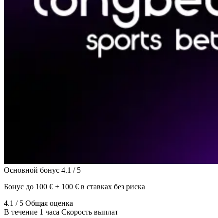
Основной бонус
4.1
/ 5
Бонус до 100 € + 100 € в ставках без риска
4.1
/ 5
Общая оценка
В течение 1 часа
Скорость выплат