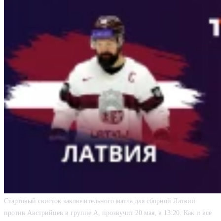
Стартовый свисток заключительного матча для сборной Латвии
против Австрийцев в группе А, прозвучит 20 мая, в 13:20. Как и все