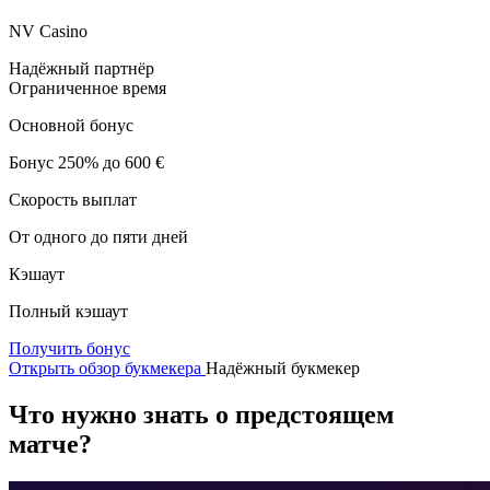
NV Casino
Надёжный партнёр
Ограниченное время
Основной бонус
Бонус 250% до 600 €
Скорость выплат
От одного до пяти дней
Кэшаут
Полный кэшаут
Получить бонус
Открыть обзор букмекера
Надёжный букмекер
Что нужно знать о предстоящем
матче?