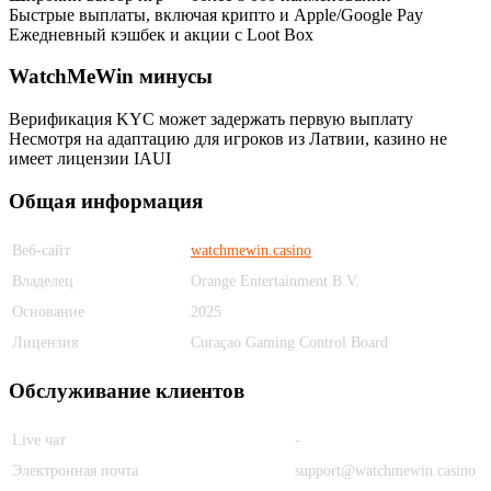
Быстрые выплаты, включая крипто и Apple/Google Pay
Ежедневный кэшбек и акции с Loot Box
WatchMeWin минусы
Верификация KYC может задержать первую выплату
Несмотря на адаптацию для игроков из Латвии, казино не
имеет лицензии IAUI
Общая информация
Веб-сайт
watchmewin.casino
Владелец
Orange Entertainment B.V.
Основание
2025
Лицензия
Curaçao Gaming Control Board
Обслуживание клиентов
Live чат
-
Электронная почта
support@watchmewin.casino