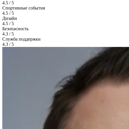
4.5
/ 5
Спортивные события
4.5
/ 5
Дизайн
4.5
/ 5
Безопасность
4.3
/ 5
Служба поддержки
4.3
/ 5