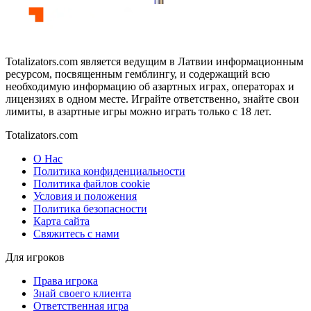
Totalizators.com является ведущим в Латвии информационным
ресурсом, посвященным гемблингу, и содержащий всю
необходимую информацию об азартных играх, операторах и
лицензиях в одном месте. Играйте ответственно, знайте свои
лимиты, в азартные игры можно играть только с 18 лет.
Totalizators.com
О Нас
Политика конфиденциальности
Политика файлов cookie
Условия и положения
Политика безопасности
Карта сайта
Свяжитесь с нами
Для игроков
Права игрока
Знай своего клиента
Ответственная игра