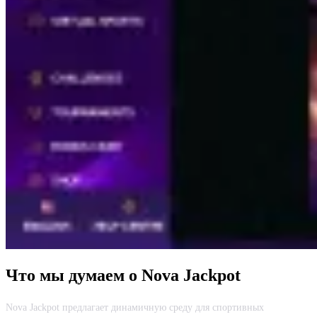
Что мы думаем о Nova Jackpot
Nova Jackpot предлагает динамичную среду для спортивных