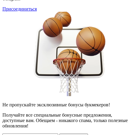
Присоединиться
Не пропускайте эксклюзивные бонусы букмекеров!
Получайте все специальные бонусные предложения,
доступные вам. Обещаем - никакого спама, только полезные
обновления!