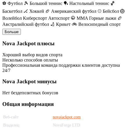
⚽ Футбол
🎾 Большой теннис
🏓 Настольный теннис
🏀
Баскетбол
🏒 Хоккей
🏈 Американский футбол
⚾ Бейсбол
🏐
Волейбол
Kиберспорт
Автоспорт
🥋 MMA
Горные лыжи
🏉
Австралийский футбол
🏏 Крикет
🚲 Велосипедный спорт
Больше
Nova Jackpot плюсы
Хороший выбор видов спорта
Несколько способов оплаты
Профессиональная команда поддержки клиентов доступна
24/7
Nova Jackpot минусы
Нет бездепозитных бонусов
Общая информация
Веб-сайт
novajackpot.com
Владелец
NovaForge LTD