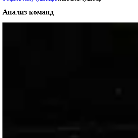
Анализ команд