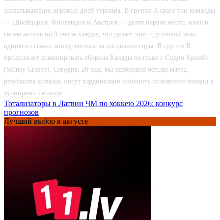
захватывающих игровых дней турнира. В группе A сразу три команды
— Швейцария, Финляндия и Австрия — делят первое место, имея в
своем активе по 9 очков каждая, что делает этот групповой этап
одним из самых конкурентных за последние годы. В группе B
продолжает доминировать сборная Канады во главе с Сидни Кросби
(Sidney Crosby). Сегодня, 20 мая, мы разбираем четыре матча,
результаты которых могут кардинально изменить положение команд в
турнирной таблице.
Тотализаторы в Латвии
ЧМ по хоккею 2026: конкурс
прогнозов
Лучший выбор в августе