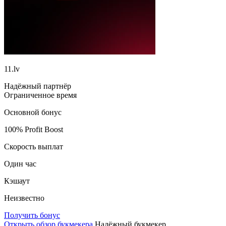
11.lv
Надёжный партнёр
Ограниченное время
Основной бонус
100% Profit Boost
Скорость выплат
Один час
Кэшаут
Неизвестно
Получить бонус
Открыть обзор букмекера
Надёжный букмекер