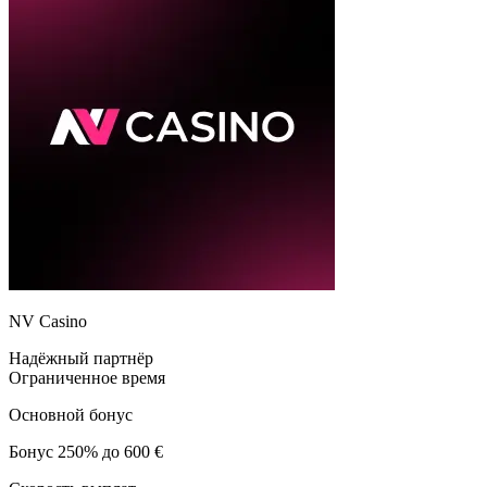
NV Casino
Надёжный партнёр
Ограниченное время
Основной бонус
Бонус 250% до 600 €