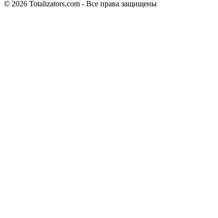
© 2026 Totalizators.com - Все права защищены