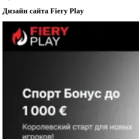
Дизайн сайта Fiery Play