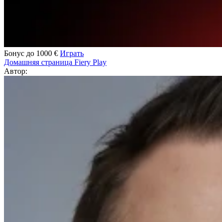
Бонус до 1000 €
Играть
Домашняя страница
Fiery Play
Автор: