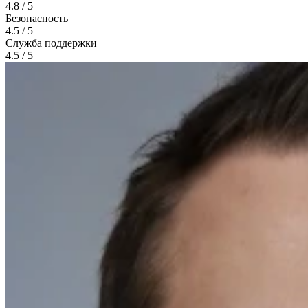
4.8
/ 5
Безопасность
4.5
/ 5
Служба поддержки
4.5
/ 5