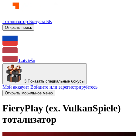
Тотализатор
Бонусы БК
Открыть поиск
Latviešu
3
Показать специальные бонусы
Мой аккаунт
Войдите или зарегистрируйтесь
Открыть мобильное меню
FieryPlay (ex. VulkanSpiele)
тотализатор