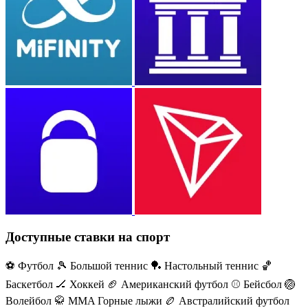
Доступные ставки на спорт
⚽ Футбол
🎾 Большой теннис
🏓 Настольный теннис
🏀
Баскетбол
🏒 Хоккей
🏈 Американский футбол
⚾ Бейсбол
🏐
Волейбол
🥋 MMA
Горные лыжи
🏉 Австралийский футбол