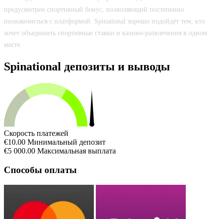
предусмотрен спортивный бонус, позволяющий постепенно
познакомиться с платформой. Spinational хорошо подойдёт тем, кто
хочет объединить спортивные ставки и казино-развлечения в одном
месте.
Spinational депозиты и выводы
Скорость платежей
€10.00
Минимальный депозит
€5 000.00
Максимальная выплата
Способы оплаты