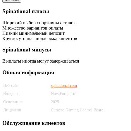
Spinational плюсы
Широкий выбор спортивных ставок
Множество вариантов оплаты
Низкий минимальный депозит
Круглосуточная поддержка клиентов
Spinational минусы
Выплаты иногда могут задерживаться
Общая информация
Веб-сайт
spinational.com
Владелец
NovaForge Ltd
Основание
2025
Лицензия
Curaçao Gaming Control Board
Обслуживание клиентов