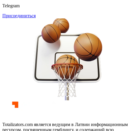
Telegram
Присоединиться
Totalizators.com является ведущим в Латвии информационным
ресурсом, посвященным гемблингу, и содержащий всю