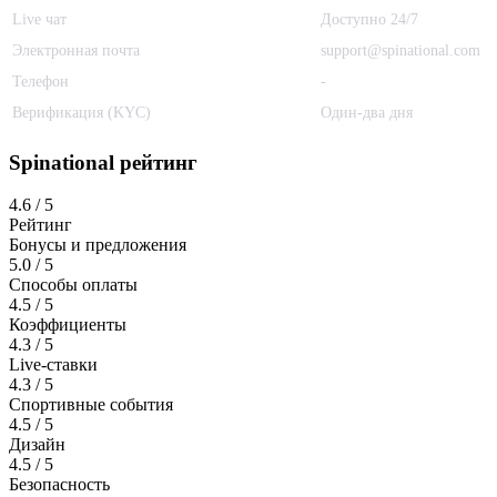
Live чат
Доступно 24/7
Электронная почта
support@spinational.com
Телефон
-
Верификация (KYC)
Один-два дня
Spinational рейтинг
4.6
/ 5
Рейтинг
Бонусы и предложения
5.0
/ 5
Способы оплаты
4.5
/ 5
Коэффициенты
4.3
/ 5
Live-ставки
4.3
/ 5
Спортивные события
4.5
/ 5
Дизайн
4.5
/ 5
Безопасность