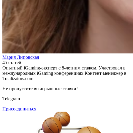
Мария Липовская
45 статей
Опытный iGaming-эксперт с 8-летним стажем.
Участвовал в
международных iGaming конференциях
Контент-менеджер в
Totalizators.com
Не пропустите выигрышные ставки!
Telegram
Присоединиться