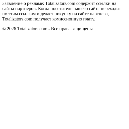
Заявление о рекламе: Totalizators.com содержит ссылки на
сайты партнеров. Когда посетитель нашего сайта переходит
по этим ссылкам и делает покупку на сайте партнера,
Totalizators.com получает комиссионную плату.
© 2026 Totalizators.com - Все права защищены